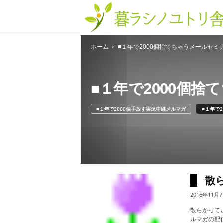
ホーム
■１年で2000個捨てちゃうメールセミ
■１年で2000個
■１年で2000個手放す実況中継メルマガ
■１年で
散
2016年11月
散らかって
ルマガの配