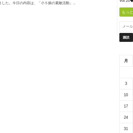
Vol.
リ
した。今日の内容は、「小５娘の素敵活動」...
もっと
舎
月
3
10
17
24
31