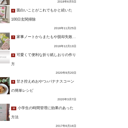
2018年6月5日
面白いことがこれでもかと続いた
6
100日玄関掃除
2018年11月25日
家事ノートからまたもや脱却失敗…
7
2018年12月13日
可愛くて便利な折り紙しおりの作り
8
方
2020年9月20日
甘さ控えめおやつ♪バナナスコーン
9
の簡単レシピ
2020年3月7日
小学生の時間管理に効果のあった
10
方法
2017年6月16日