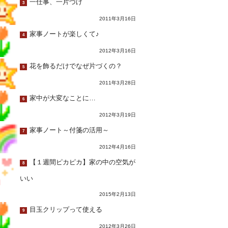
一仕事、一片づけ
3
2011年3月16日
家事ノートが楽しくて♪
4
2012年3月16日
花を飾るだけでなぜ片づくの？
5
2011年3月28日
家中が大変なことに…
6
2012年3月19日
家事ノート～付箋の活用～
7
2012年4月16日
【１週間ピカピカ】家の中の空気が
8
いい
2015年2月13日
目玉クリップって使える
9
2012年3月26日