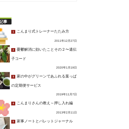
記事
こんまり式トレーナーたたみ方
1
2011年12月27日
憂鬱解消に効いたことその２〜遺伝
2
子コード
2020年1月19日
家の中がグリーンであふれる葉っぱ
3
の定期便サービス
2019年11月7日
こんまりさんの教え～押し入れ編
4
2013年2月11日
家事ノートとバレットジャーナル
5