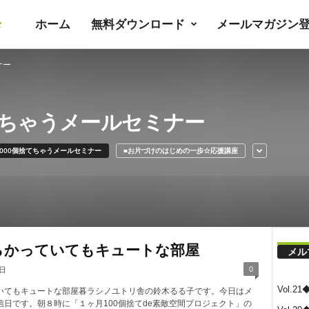
ホーム
無料ダウンロード
メールマガジン
暮
ナー
ラ
捨てちゃうメールセミナー
シ
2000個捨てちゃうメールセミナー
■お片づけのはじめの一歩☆応援講座
ノ
ユ
らかっていてもキュートな部屋
メル
ト
0
7日
Vol.
いてもキュートな部屋暮ラシノユトリ舎の鈴木るる子です。今日はメ
信日です。朝８時に「１ヶ月100個捨てde素敵空間プロジェクト」の