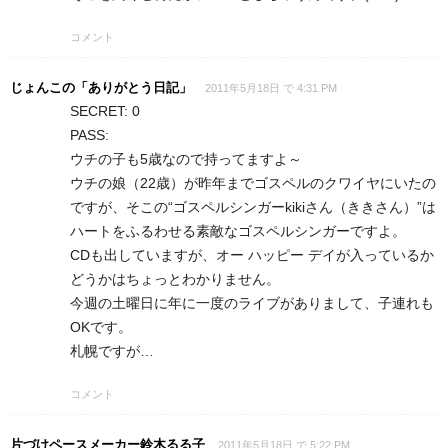
コメント
じょんこの「ありがとう日記」
2011年5月18日 で 4:31 PM
SECRET: 0
PASS:
ウチの子も5歳なので持ってますよ～
ウチの娘（22歳）が昨年までゴスペルのクワイヤにいたの
ですが、そこの“ゴスペルシンガーkikiさん（ききさん）”は
ハートをふるわせる素敵なゴスペルシンガーですよ。
CDも出していますが、オー ハッピー デイが入っているか
どうかはちょっとわかりません。
今週の土曜日に年に一度のライブがありまして、子連れも
OKです。
札幌ですが…
コメント
片づけペースメーカー鈴木るる子
2011年5月18日 で 5:22 PM