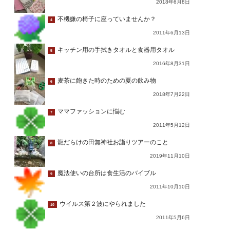
2018年6月8日
不機嫌の椅子に座っていませんか？
4
2011年6月13日
キッチン用の手拭きタオルと食器用タオル
5
2016年8月31日
麦茶に飽きた時のための夏の飲み物
6
2018年7月22日
ママファッションに悩む
7
2011年5月12日
龍だらけの田無神社お詣りツアーのこと
8
2019年11月10日
魔法使いの台所は食生活のバイブル
9
2011年10月10日
ウイルス第２波にやられました
10
2011年5月6日