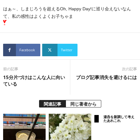
はぁ～、しまじろうを超えるOh, Happy Day!に巡り会えないなん
て、私の感性はよくよくお子ちゃま
Facebook
Twitter
前の記事
次の記事
15分片づけはこんな人に向い
ブログ記事消失を避けるには
ている
関連記事
同じ著者から
湯呑を新調して考え
たあれこれ