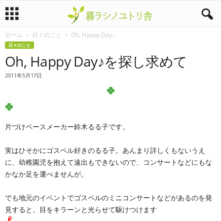
ホーム
日々のこと
Oh, Happy Day...
暮
日々のこと
Oh, Happy Day♪を探し求めて
ラ
2011年5月17日
シ
ノ
ユ
片づけペースメーカー鈴木るる子です。
ト
実はひそかにゴスペル好きのるる子。あんまり詳しくもないうえ
に、幼稚園児を抱えて遠出もできないので、コンサートなどにもな
リ
かなか足を運べませんが。
舎
でも地元のイベントでゴスペルのミニコンサートなどがあるのを発
見すると、目をキラーンと光らせて駆けつけます