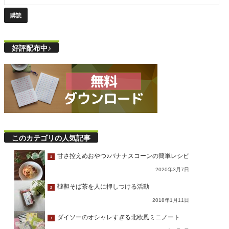
好評配布中♪
このカテゴリの人気記事
甘さ控えめおやつ♪バナナスコーンの簡単レシピ
1
2020年3月7日
韃靼そば茶を人に押しつける活動
2
2018年1月11日
ダイソーのオシャレすぎる北欧風ミニノート
3