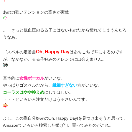
あの力強いテンションの高さが素敵
。 きっと低血圧のるる子にはないものだから憧れてしまうんだろ
うなあ。
Oh, Happy Day
ゴスペルの定番曲
はあちこちで耳にするのです
が、なかなか、るる子好みのアレンジに出会えません。
基本的に
女性ボーカル
がいいな。
やっぱりゴスペルだから、
繊細すぎない
方がいいな。
コーラスはやや控えめ
にしてほしい。
・・・といろいろ注文だけはうるさいんです。
よし、この際自分好みのOh, Happy Day!を見つけ出そうと思って、
Amazonでいろいろ検索した挙げ句、買ってみたのがこれ。