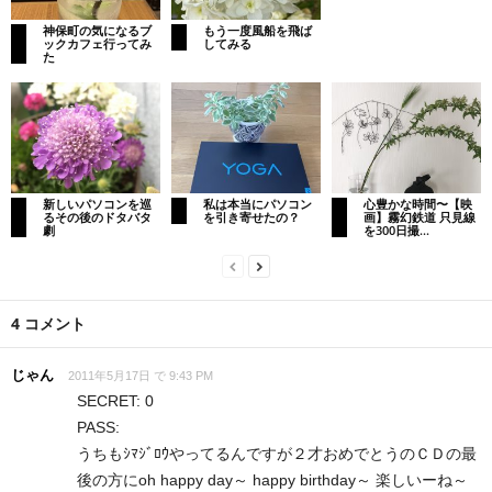
神保町の気になるブ
もう一度風船を飛ば
ックカフェ行ってみ
してみる
た
新しいパソコンを巡
私は本当にパソコン
心豊かな時間〜【映
るその後のドタバタ
を引き寄せたの？
画】霧幻鉄道 只見線
劇
を300日撮...
4 コメント
じゃん
2011年5月17日 で 9:43 PM
SECRET: 0
PASS:
うちもｼﾏｼﾞﾛｳやってるんですが２才おめでとうのＣＤの最
後の方にoh happy day～ happy birthday～ 楽しいーね～