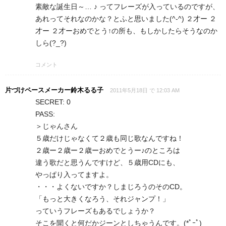
素敵な誕生日～… ♪ ってフレーズが入っているのですが、
あれってそれなのかな？とふと思いました(^-^) ２才ー ２
才ー ２才ーおめでとう↑の所も、もしかしたらそうなのか
しら(?_?)
コメント
片づけペースメーカー鈴木るる子
2011年5月18日 で 12:03 AM
SECRET: 0
PASS:
＞じゃんさん
５歳だけじゃなくて２歳も同じ歌なんですね！
２歳ー２歳ー２歳ーおめでとうー♪のところは
違う歌だと思うんですけど、５歳用CDにも、
やっぱり入ってますよ。
・・・よくないですか？しまじろうのそのCD。
「もっと大きくなろう、それジャンプ！」
っていうフレーズもあるでしょうか？
そこを聞くと何だかジーンとしちゃうんです。(*ﾟｰﾟ)ゞ