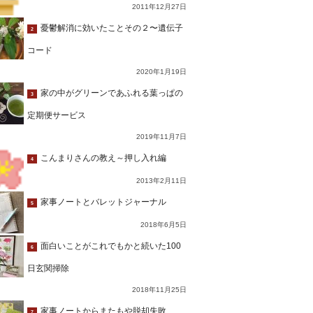
2011年12月27日
憂鬱解消に効いたことその２〜遺伝子
2
コード
2020年1月19日
家の中がグリーンであふれる葉っぱの
3
定期便サービス
2019年11月7日
こんまりさんの教え～押し入れ編
4
2013年2月11日
家事ノートとバレットジャーナル
5
2018年6月5日
面白いことがこれでもかと続いた100
6
日玄関掃除
2018年11月25日
家事ノートからまたもや脱却失敗…
7