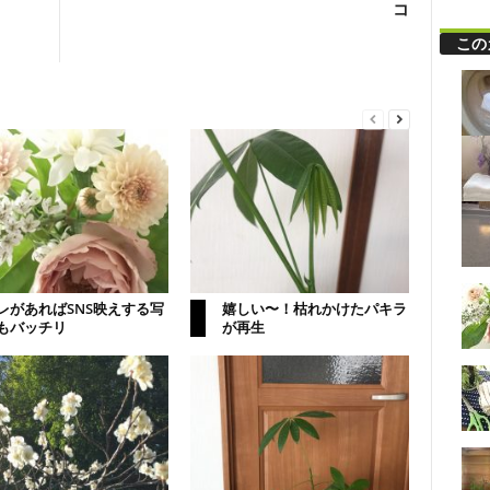
コ
この
レがあればSNS映えする写
嬉しい〜！枯れかけたパキラ
もバッチリ
が再生