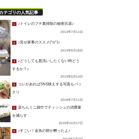
カテゴリの人気記事
♪トイレのフチ裏掃除の秘密兵器♪
1
2013年7月11日
♪見せ家事のススメ(^o^)♪
2
2013年6月16日
♪どうしても皿洗いしたくない時どう
3
するか？♪
2013年6月14日
コレがあればSNS映えする写真もバッ
4
チリ
2019年7月11日
楽ちんミニ雑巾でティッシュの消費量
5
を減らす
2016年10月17日
♪すごい！金魚の卵が孵ったよ♪
6
2013年7月2日