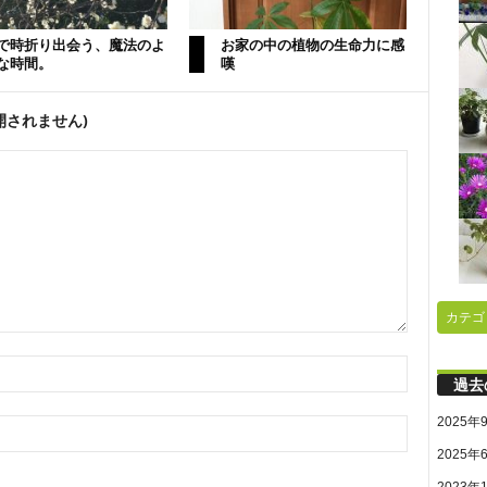
で時折り出会う、魔法のよ
お家の中の植物の生命力に感
な時間。
嘆
開されません)
カテゴ
過去
2025年
2025年
2023年