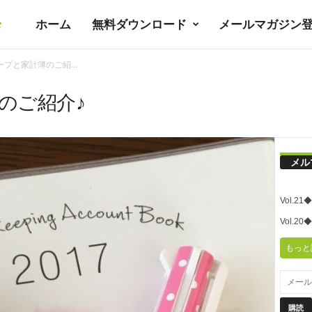
ホーム
無料ダウンロード
メールマガジン
暮
ープと家計簿のご紹...
ラ
のご紹介♪
シ
メル
ノ
Vol.
ユ
Vol.
もっと
ト