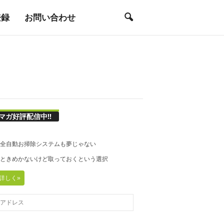
登録
お問い合わせ
マガ好評配信中!!
21◆全自動お掃除システムも夢じゃない
20◆ときめかないけど取っておくという選択
詳しく»