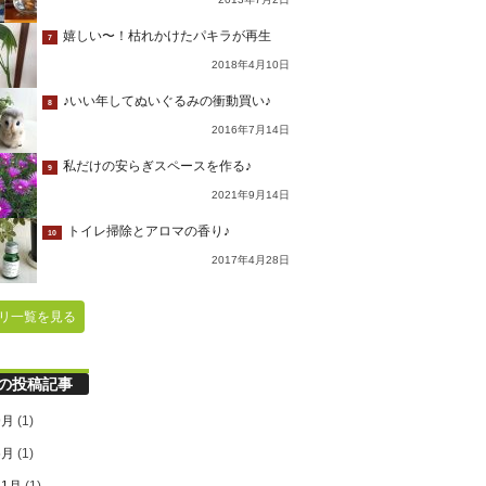
嬉しい〜！枯れかけたパキラが再生
7
2018年4月10日
♪いい年してぬいぐるみの衝動買い♪
8
2016年7月14日
私だけの安らぎスペースを作る♪
9
2021年9月14日
トイレ掃除とアロマの香り♪
10
2017年4月28日
リ一覧を見る
の投稿記事
9月
(1)
6月
(1)
11月
(1)