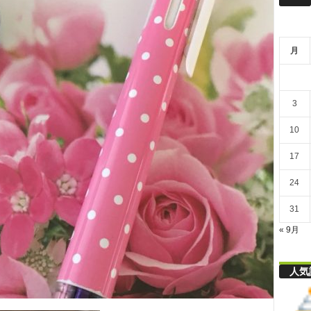
リ
月
舎
3
10
17
24
31
« 9月
人気