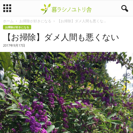
ホーム
お掃除が好きになる
【お掃除】ダメ人間も悪くな...
暮
お掃除が好きになる
【お掃除】ダメ人間も悪くない
ラ
2017年9月17日
シ
ノ
ユ
ト
リ
舎