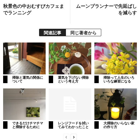
秋景色の中おむすびカフェま
ムーンプランナーで先延ばし
でランニング
を減らす
関連記事
同じ著者から
掃除と運気の関係に
運気を下げない掃除
掃除って人生のいろ
ついて
という考え方
いろな練習になる
できるだけチマチマ
レンジフードを拭い
大掃除のいらない家
と掃除するために
てみてわかったこと
の作り方