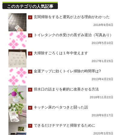
このカテゴリの人気記事
玄関掃除をすると運気が上がる理由がわかった
1
2018年9月6日
トイレタンクの水受けの黒ずみ退治（写真あり）
2
2013年5月10日
大掃除すごろくは１年中使えます
3
2017年1月15日
金運アップに効くトイレ掃除の時間帯は?
4
2013年4月23日
排水口の詰まりを劇的に改善させる方法
5
2018年11月22日
キッチン床のベタつきと闘った話
6
2018年9月17日
できるだけチマチマと掃除するために
7
2020年3月5日