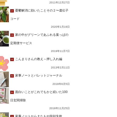
2011年12月27日
憂鬱解消に効いたことその２〜遺伝子
2
コード
2020年1月19日
家の中がグリーンであふれる葉っぱの
3
定期便サービス
2019年11月7日
こんまりさんの教え～押し入れ編
4
2013年2月11日
家事ノートとバレットジャーナル
5
2018年6月5日
面白いことがこれでもかと続いた100
6
日玄関掃除
2018年11月25日
家事ノートからまたもや脱却失敗…
7