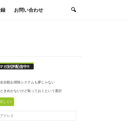
登録
お問い合わせ
マガ好評配信中!!
21◆全自動お掃除システムも夢じゃない
20◆ときめかないけど取っておくという選択
詳しく»