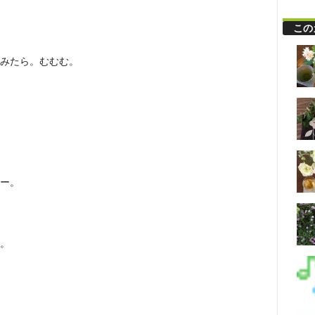
この
みたら。むむむ。
ー。
。