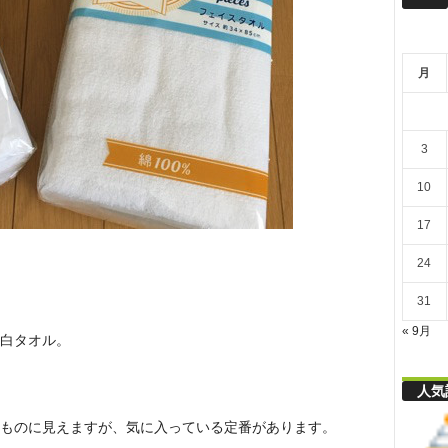
リ
月
舎
3
10
17
24
31
« 9月
白タオル。
人気
ものに見えますが、気に入っている定番があります。