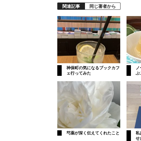
関連記事
同じ著者から
神保町の気になるブックカフ
ノ
ェ行ってみた
ぶ
芍薬が深く伝えてくれたこと
私
せ