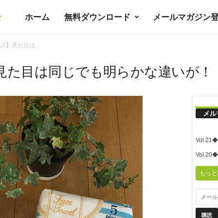
ホーム
無料ダウンロード
メールマガジン
暮
】見た目は...
ラ
見た目は同じでも明らかな違いが！
シ
メル
ノ
Vol.
ユ
Vol.
もっと
ト