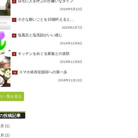
自宅に人を呼ぶのが嫌いなタイプ
6
2016年5月12日
小さな願いごとを10個叶えると…
7
2020年2月7日
塩風呂と塩洗顔がいい感じ
8
2014年12月9日
キッチンをめぐる家族との攻防
9
2018年11月9日
スマホ依存症脱却への第一歩
10
2018年11月12日
リ一覧を見る
の投稿記事
9月
(1)
6月
(1)