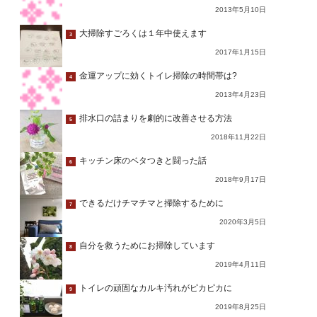
2013年5月10日
大掃除すごろくは１年中使えます
3
2017年1月15日
金運アップに効くトイレ掃除の時間帯は?
4
2013年4月23日
排水口の詰まりを劇的に改善させる方法
5
2018年11月22日
キッチン床のベタつきと闘った話
6
2018年9月17日
できるだけチマチマと掃除するために
7
2020年3月5日
自分を救うためにお掃除しています
8
2019年4月11日
トイレの頑固なカルキ汚れがピカピカに
9
2019年8月25日