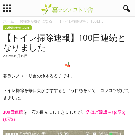
ホーム
お掃除が好きになる
【トイレ掃除速報】100日...
暮
お掃除が好きになる
【トイレ掃除速報】100日連続と
ラ
なりました
シ
2015年10月19日
ノ
暮ラシノユトリ舎の鈴木るる子です。
ユ
ト
トイレ掃除を毎日欠かさずするという目標を立て、コツコツ続けて
きました。
リ
100日連続
を一応の目安にしてきましたが、
先ほど達成～♪(≧▽≦)
舎
(≧▽≦)