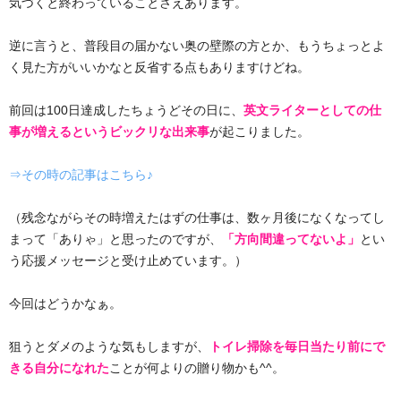
気づくと終わっていることさえあります。
逆に言うと、普段目の届かない奥の壁際の方とか、もうちょっとよ
く見た方がいいかなと反省する点もありますけどね。
前回は100日達成したちょうどその日に、
英文ライターとしての仕
事が増えるというビックリな出来事
が起こりました。
⇒その時の記事はこちら♪
（残念ながらその時増えたはずの仕事は、数ヶ月後になくなってし
まって「ありゃ」と思ったのですが、
「方向間違ってないよ」
とい
う応援メッセージと受け止めています。）
今回はどうかなぁ。
狙うとダメのような気もしますが、
トイレ掃除を毎日当たり前にで
きる自分になれた
ことが何よりの贈り物かも^^。