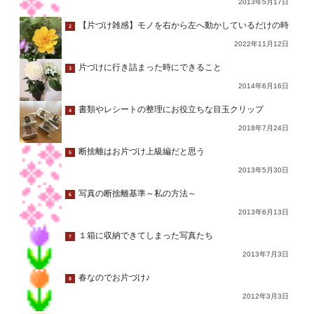
2013年5月17日
【片づけ雑感】モノを右から左へ動かしているだけの時
2
2022年11月12日
片づけに行き詰まった時にできること
3
2014年6月16日
書類やレシートの整理にお役立ちな目玉クリップ
4
2018年7月24日
断捨離はお片づけ上級編だと思う
5
2013年5月30日
写真の断捨離基準～私の方法～
6
2013年6月13日
１箱に収納できてしまった写真たち
7
2013年7月3日
春なのでお片づけ♪
8
2012年3月3日