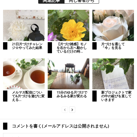
関連記事
同じ著者から
21日片づけチャレン
【片づけ雑感】モノ
片づけを通して
ジ☆やってみた結果
を右から左へ動かし
「今」を見る
ているだけの時...
メルマガ配信につい
15分のゆる片づけで
新プロジェクトで家
て&片づけを遊びに変
みるみる家が変わる
の中の綻びを直して
える...
いきます
コメントを書く(メールアドレスは公開されません)