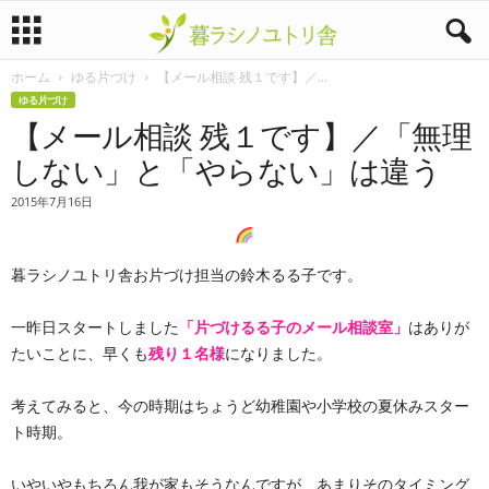
ホーム
ゆる片づけ
【メール相談 残１です】／...
暮
ゆる片づけ
【メール相談 残１です】／「無理
ラ
しない」と「やらない」は違う
シ
2015年7月16日
ノ
暮ラシノユトリ舎お片づけ担当の鈴木るる子です。
ユ
ト
一昨日スタートしました
「片づけるる子のメール相談室」
はありが
たいことに、早くも
残り１名様
になりました。
リ
考えてみると、今の時期はちょうど幼稚園や小学校の夏休みスター
舎
ト時期。
いやいやもちろん我が家もそうなんですが、あまりそのタイミング