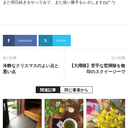
また明日続きをやってみて、また使い勝手をレポしますね(^.^)
Facebook
Twitter
前の記事
次の記事
冷静なクリスマスのよい点と
【大掃除】苦手な窓掃除を無
悪い点
印のスクイージーで
関連記事
同じ著者から