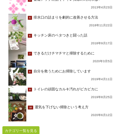
2013年4月23日
排水口の詰まりを劇的に改善させる方法
5
2018年11月22日
キッチン床のベタつきと闘った話
6
2018年9月17日
できるだけチマチマと掃除するために
7
2020年3月5日
自分を救うためにお掃除しています
8
2019年4月11日
トイレの頑固なカルキ汚れがピカピカに
9
2019年8月25日
運気を下げない掃除という考え方
10
2020年6月12日
カテゴリ一覧を見る