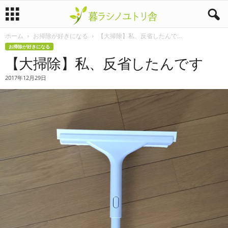
ホーム
お掃除が好きになる
【大掃除】私、反省したんで...
暮
お掃除が好きになる
【大掃除】私、反省したんです
ラ
2017年12月29日
シ
ノ
ユ
ト
リ
舎