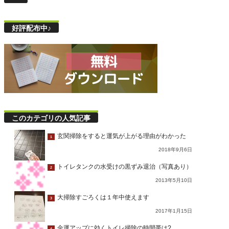
好評配布中♪
このカテゴリの人気記事
玄関掃除をすると運気が上がる理由がわかった
1
2018年9月6日
トイレタンクの水受けの黒ずみ退治（写真あり）
2
2013年5月10日
大掃除すごろくは１年中使えます
3
2017年1月15日
金運アップに効くトイレ掃除の時間帯は?
4