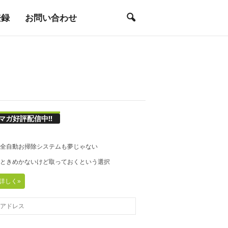
登録
お問い合わせ
マガ好評配信中!!
21◆全自動お掃除システムも夢じゃない
20◆ときめかないけど取っておくという選択
詳しく»