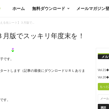
ホーム
無料ダウンロード
メールマガジン
暮
える化シート】３月版で...
ラ
３月版でスッキリ年度末を！
シ
メル
子です。
ノ
Vol.
タートします（記事の最後にダウンロードＵＲＬありま
ユ
Vol.
もっと
ト
です。