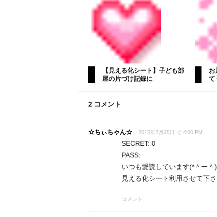
【見える化シート】子ども部
お
屋の片づけ記録に
て
2 コメント
☆ちぃちゃん☆
2015年2月25日 で 4:00 PM
SECRET: 0
PASS:
いつも愛読しています(*＾ー＾
見える化シート利用させて下さ
コメント