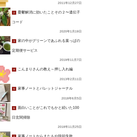
2011年12月27日
憂鬱解消に効いたことその２〜遺伝子
2
コード
2020年1月19日
家の中がグリーンであふれる葉っぱの
3
定期便サービス
2019年11月7日
こんまりさんの教え～押し入れ編
4
2013年2月11日
家事ノートとバレットジャーナル
5
2018年6月5日
面白いことがこれでもかと続いた100
6
日玄関掃除
2018年11月25日
家事ノートからまたもや脱却失敗…
7