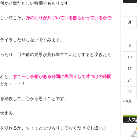
リ
何かと慌ただしい時期でもあります。
しい時こそ、
身の回りが片づいている散らかっているかで
月
舎
ライラしたりしないですみます。
3
ったり、目の前の光景が荒れ果てていたりすると泣きたく
10
17
れど、
すこーし余裕がある時間に先回りして片づけの時間
24
とか・・・！
31
を経験して、心から思うことです。
« 9月
大丈夫。
人気
を取れるか、ちょっと心づもりしておくだけでも違いま