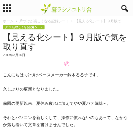
ホーム
片づけが楽しくなる記録シート
【見える化シート】９月版で...
暮
片づけが楽しくなる記録シート
【見える化シート】９月版で気を
ラ
取り直す
シ
2013年8月26日
ノ
こんにちは♪片づけペースメーカー鈴木るる子です。
ユ
ト
久しぶりの更新となりました。
リ
前回の更新以来、夏休み疲れに加えてやや夏バテ気味～。
舎
それとパソコンを新しくして、操作に慣れないのもあって、なかな
か落ち着いて文章を書けませんでした。