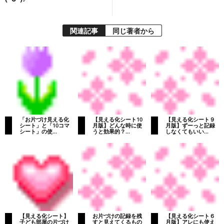
関連記事
同じ著者から
「お片づけ見える化
【見える化シート10
【見える化シート９
シート」と「10コマ
月版】どんな時に使
月版】ずーっと記録
シート」の使...
うと効果的？...
しなくてもいい...
【見える化シート】
お片づけの記録を残
【見える化シート６
子ども部屋の片づけ
すと見えてくるもの
月版】アレにも使え