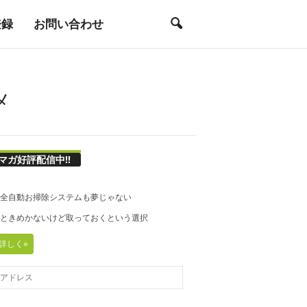
登録
お問い合わせ
メ
マガ好評配信中!!
21◆全自動お掃除システムも夢じゃない
20◆ときめかないけど取っておくという選択
詳しく»