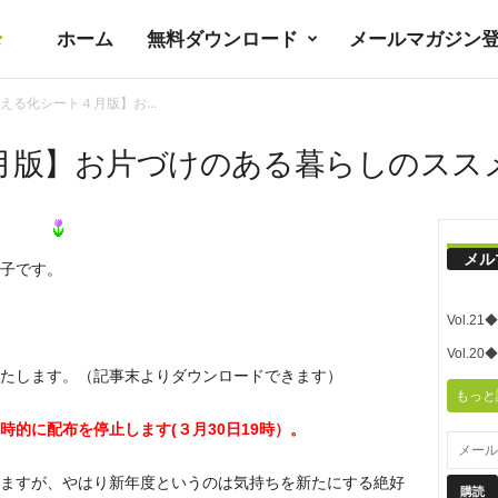
ホーム
無料ダウンロード
メールマガジン
暮
える化シート４月版】お...
ラ
月版】お片づけのある暮らしのスス
シ
メル
子です。
ノ
Vol.
ユ
Vol.
たします。（記事末よりダウンロードできます）
もっと
ト
的に配布を停止します(３月30日19時）。
ますが、やはり新年度というのは気持ちを新たにする絶好