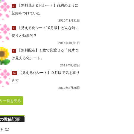
【無料見える化シート】命綱のように
7
記録をつけていた
2016年3月31日
【見える化シート10月版】どんな時に
8
使うと効果的？
2016年10月1日
【無料配布】１枚で見渡せる「お片づ
9
け見える化シート」
2011年8月2日
【見える化シート】９月版で気を取り
10
直す
2013年8月26日
リ一覧を見る
の投稿記事
9月
(1)