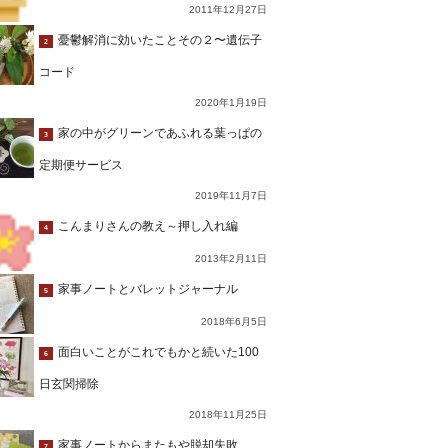
2011年12月27日
憂鬱解消に効いたことその２〜遺伝子
2
コード
2020年1月19日
家の中がグリーンであふれる葉っぱの
3
定期便サービス
2019年11月7日
こんまりさんの教え～押し入れ編
4
2013年2月11日
家事ノートとバレットジャーナル
5
2018年6月5日
面白いことがこれでもかと続いた100
6
日玄関掃除
2018年11月25日
家事ノートからまたもや脱却失敗…
7