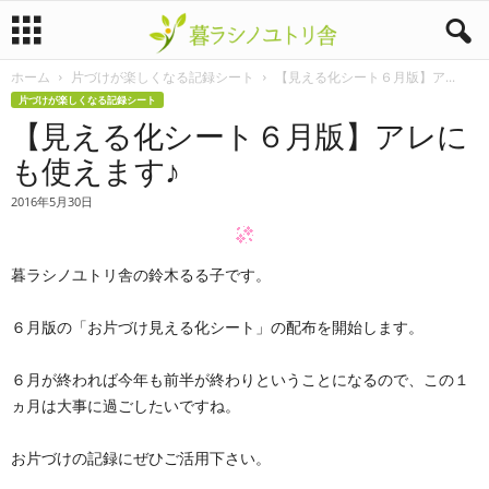
ホーム
片づけが楽しくなる記録シート
【見える化シート６月版】ア...
暮
片づけが楽しくなる記録シート
【見える化シート６月版】アレに
ラ
も使えます♪
シ
2016年5月30日
ノ
暮ラシノユトリ舎の鈴木るる子です。
ユ
ト
６月版の「お片づけ見える化シート」の配布を開始します。
リ
６月が終われば今年も前半が終わりということになるので、この１
ヵ月は大事に過ごしたいですね。
舎
お片づけの記録にぜひご活用下さい。