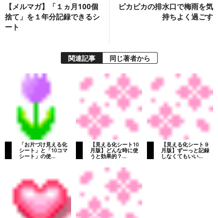
【メルマガ】「１ヵ月100個
ピカピカの排水口で梅雨を気
捨て」を１年分記録できるシ
持ちよく過ごす
ート
関連記事
同じ著者から
「お片づけ見える化
【見える化シート10
【見える化シート９
シート」と「10コマ
月版】どんな時に使
月版】ずーっと記録
シート」の使...
うと効果的？...
しなくてもいい...