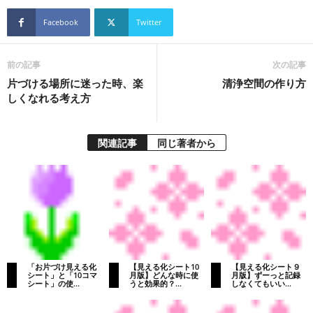
Facebook
Twitter
前の記事
次の記事
片づける場所に迷った時、楽
清浄空間の作り方
しくなれる考え方
関連記事
同じ著者から
「お片づけ見える化
【見える化シート10
【見える化シート９
シート」と「10コマ
月版】どんな時に使
月版】ずーっと記録
シート」の使...
うと効果的？...
しなくてもいい...