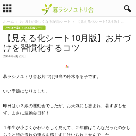
ホーム
片づけが楽しくなる記録シート
【見える化シート10月版】...
暮
片づけが楽しくなる記録シート
【見える化シート10月版】お片づ
ラ
けを習慣化するコツ
シ
2014年9月28日
ノ
暮ラシノユトリ舎お片づけ担当の鈴木るる子です。
ユ
ト
いい季節になりました。
リ
昨日は小３娘の運動会でしたが、お天気にも恵まれ、暑すぎもせ
ず、まさに運動会日和！
舎
１年生が小さくかわいらしく見えて、２年前はこんなだったのかし
ら？と時の流れの速さを感じずにはいられませんでした。