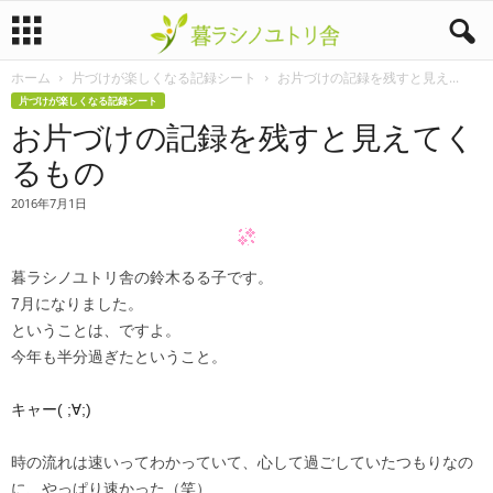
ホーム
片づけが楽しくなる記録シート
お片づけの記録を残すと見え...
暮
片づけが楽しくなる記録シート
お片づけの記録を残すと見えてく
ラ
るもの
シ
2016年7月1日
ノ
暮ラシノユトリ舎の鈴木るる子です。
ユ
7月になりました。
ト
ということは、ですよ。
今年も半分過ぎたということ。
リ
キャー( ;∀;)
舎
時の流れは速いってわかっていて、心して過ごしていたつもりなの
に、やっぱり速かった（笑）