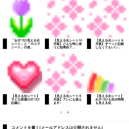
「お片づけ見える化
【見える化シート10
【見える化シート９
シート」と「10コマ
月版】どんな時に使
月版】ずーっと記録
シート」の使...
うと効果的？...
しなくてもいい...
【見える化シート】
【見える化シート６
【見える化シート】
子ども部屋の片づけ
月版】アレにも使え
お片づけも自分時間
記録に
ます♪
も見える化
コメントを書く(メールアドレスは公開されません)