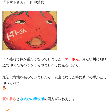
『トマトさん』 田中清代
よく熟れて体が重たくなってしまった
トマトさん
、冷たい川に飛び
込む仲間たちの姿をうらやましそうに見るばかり。
最初は意地を張っていましたが、素直になった時に助けの手が差し
伸べられて・・・。
夏の暑さ
と
水浴びの爽快感
の両方が味わえます。