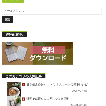
好評配布中♪
このカテゴリの人気記事
甘さ控えめおやつ♪バナナスコーンの簡単レシピ
1
2020年3月7日
韃靼そば茶を人に押しつける活動
2
2018年1月11日