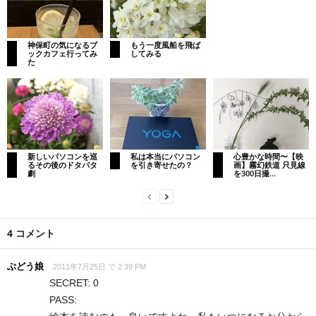
神保町の気になるブ
もう一度風船を飛ば
ックカフェ行ってみ
してみる
た
新しいパソコンを巡
私は本当にパソコン
心豊かな時間〜【映
るその後のドタバタ
を引き寄せたの？
画】霧幻鉄道 只見線
劇
を300日撮...
4 コメント
ぶどう娘
2011年7月25日 で 2:39 PM
SECRET: 0
PASS: