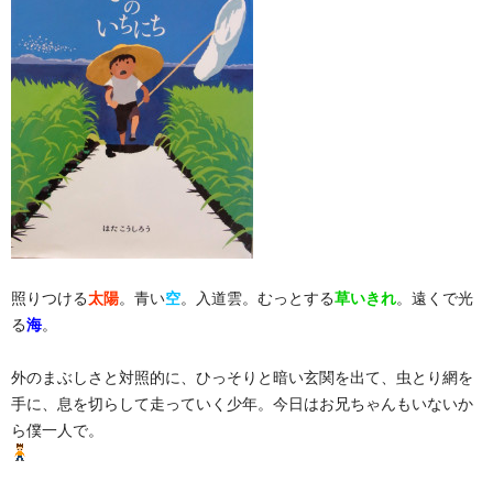
照りつける
太陽
。青い
空
。入道雲。むっとする
草いきれ
。遠くで光
る
海
。
外のまぶしさと対照的に、ひっそりと暗い玄関を出て、虫とり網を
手に、息を切らして走っていく少年。今日はお兄ちゃんもいないか
ら僕一人で。