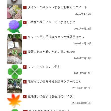
ダイソーのオシャレすぎる北欧風ミニノート
3
2018年6月8日
不機嫌の椅子に座っていませんか？
4
2011年6月13日
キッチン用の手拭きタオルと食器用タオル
5
2016年8月31日
麦茶に飽きた時のための夏の飲み物
6
2018年7月22日
ママファッションに悩む
7
2011年5月12日
龍だらけの田無神社お詣りツアーのこと
8
2019年11月10日
魔法使いの台所は食生活のバイブル
9
2011年10月10日