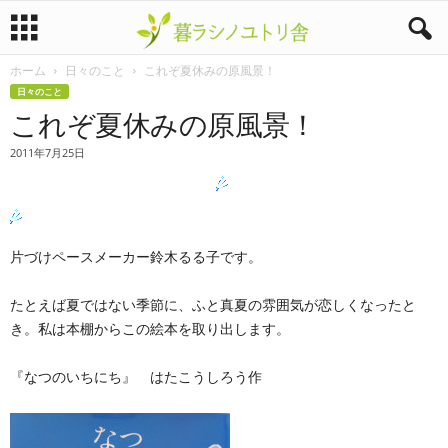
ホーム
日々のこと
これぞ夏休みの原風景！
暮
日々のこと
これぞ夏休みの原風景！
ラ
2011年7月25日
シ
ノ
ユ
片づけペースメーカー鈴木るる子です。
ト
たとえば夏ではない季節に、ふと真夏の雰囲気が恋しくなったと
き。私は本棚からこの絵本を取り出します。
リ
『なつのいちにち』 はたこうしろう作
舎