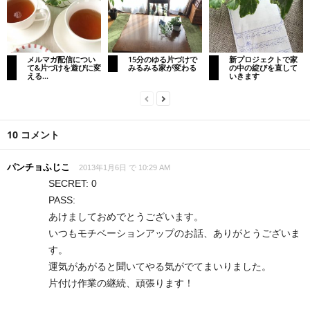
メルマガ配信につい
15分のゆる片づけで
新プロジェクトで家
て&片づけを遊びに変
みるみる家が変わる
の中の綻びを直して
える...
いきます
10 コメント
パンチョふじこ
2013年1月6日 で 10:29 AM
SECRET: 0
PASS:
あけましておめでとうございます。
いつもモチベーションアップのお話、ありがとうございま
す。
運気があがると聞いてやる気がでてまいりました。
片付け作業の継続、頑張ります！