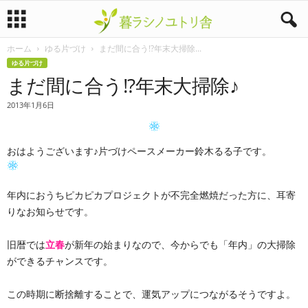
ホーム
ゆる片づけ
まだ間に合う!?年末大掃除...
暮
ゆる片づけ
まだ間に合う!?年末大掃除♪
ラ
2013年1月6日
シ
ノ
おはようございます♪片づけペースメーカー鈴木るる子です。
ユ
年内におうちピカピカプロジェクトが不完全燃焼だった方に、耳寄
ト
りなお知らせです。
リ
旧暦では
立春
が新年の始まりなので、今からでも「年内」の大掃除
ができるチャンスです。
舎
この時期に断捨離することで、運気アップにつながるそうですよ。