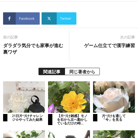
Facebook
Twitter
前の記事
次の記事
ダラダラ気分でも家事が進む
ゲーム仕立てで漢字練習
裏ワザ
関連記事
同じ著者から
21日片づけチャレン
【片づけ雑感】モノ
片づけを通して
ジ☆やってみた結果
を右から左へ動かし
「今」を見る
ているだけの時...