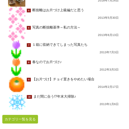
2018年7月24日
断捨離はお片づけ上級編だと思う
5
2013年5月30日
写真の断捨離基準～私の方法～
6
2013年6月13日
１箱に収納できてしまった写真たち
7
2013年7月3日
春なのでお片づけ♪
8
2012年3月3日
【お片づけ】チョイ置きをやめたい場合
9
2014年2月17日
まだ間に合う!?年末大掃除♪
10
2013年1月6日
カテゴリ一覧を見る