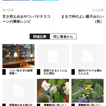
前の記事
次の記事
甘さ控えめおやつ♪バナナスコ
まるで仲のよい親子みたい
ーンの簡単レシピ
（笑）
関連記事
同じ著者から
コスパ良すぎの緑茶
瞑想できるヒトにな
無印のアロマを褒め
情報〜
れた理由
たたえる
閉塞感を吹き飛ばす
憂鬱解消に効いたこ
憂鬱解消に効いたこ