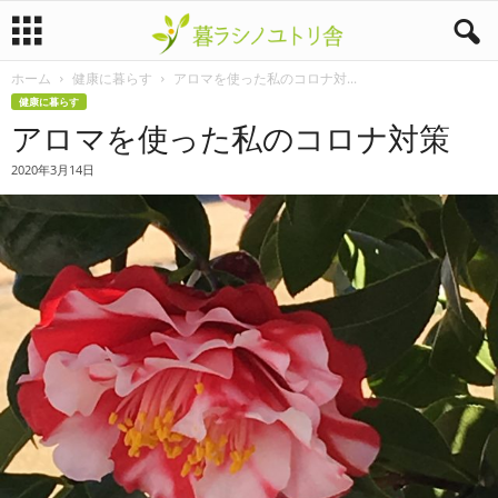
ホーム
健康に暮らす
アロマを使った私のコロナ対...
暮
健康に暮らす
アロマを使った私のコロナ対策
ラ
2020年3月14日
シ
ノ
ユ
ト
リ
舎