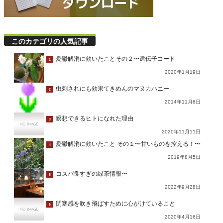
このカテゴリの人気記事
憂鬱解消に効いたことその２〜遺伝子コード
1
2020年1月19日
虫刺されにも効果てきめんのマヌカハニー
2
2014年11月6日
瞑想できるヒトになれた理由
3
2020年11月11日
憂鬱解消に効いたこと その１〜甘いものを控える！〜
4
2019年8月5日
コスパ良すぎの緑茶情報〜
5
2022年9月28日
閉塞感を吹き飛ばすために心がけていること
6
2020年4月16日