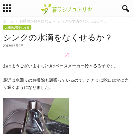
ホーム
お掃除が好きになる
シンクの水滴をなくせるか？...
暮
お掃除が好きになる
シンクの水滴をなくせるか？
ラ
2013年6月2日
シ
ノ
おはようございます♪片づけペースメーカー鈴木るる子です。
ユ
最近は水回りのお掃除も頑張っているので、たとえば蛇口は常に光
り輝くようになりました。
ト
リ
舎