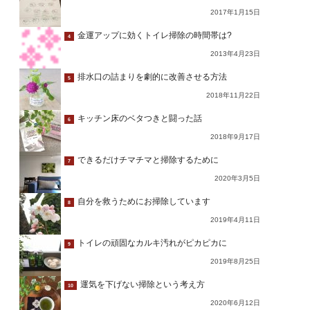
2017年1月15日
金運アップに効くトイレ掃除の時間帯は?
4
2013年4月23日
排水口の詰まりを劇的に改善させる方法
5
2018年11月22日
キッチン床のベタつきと闘った話
6
2018年9月17日
できるだけチマチマと掃除するために
7
2020年3月5日
自分を救うためにお掃除しています
8
2019年4月11日
トイレの頑固なカルキ汚れがピカピカに
9
2019年8月25日
運気を下げない掃除という考え方
10
2020年6月12日