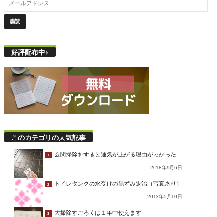
好評配布中♪
このカテゴリの人気記事
玄関掃除をすると運気が上がる理由がわかった
1
2018年9月6日
トイレタンクの水受けの黒ずみ退治（写真あり）
2
2013年5月10日
大掃除すごろくは１年中使えます
3