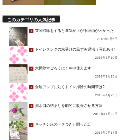
このカテゴリの人気記事
玄関掃除をすると運気が上がる理由がわかった
1
2018年9月6日
トイレタンクの水受けの黒ずみ退治（写真あり）
2
2013年5月10日
大掃除すごろくは１年中使えます
3
2017年1月15日
金運アップに効くトイレ掃除の時間帯は?
4
2013年4月23日
排水口の詰まりを劇的に改善させる方法
5
2018年11月22日
キッチン床のベタつきと闘った話
6
2018年9月17日