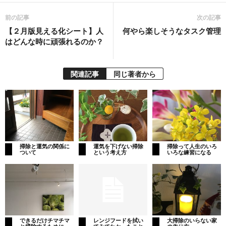
前の記事
次の記事
【２月版見える化シート】人
何やら楽しそうなタスク管理
はどんな時に頑張れるのか？
関連記事
同じ著者から
掃除と運気の関係に
運気を下げない掃除
掃除って人生のいろ
ついて
という考え方
いろな練習になる
できるだけチマチマ
レンジフードを拭い
大掃除のいらない家