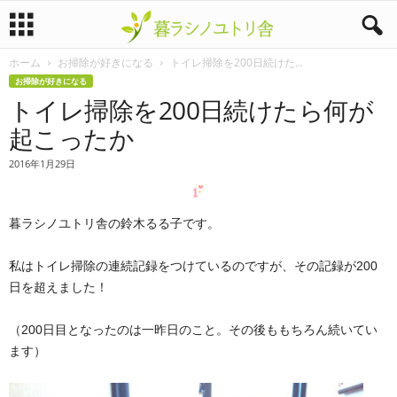
ホーム
お掃除が好きになる
トイレ掃除を200日続けた...
暮
お掃除が好きになる
トイレ掃除を200日続けたら何が
ラ
起こったか
シ
2016年1月29日
ノ
暮ラシノユトリ舎の鈴木るる子です。
ユ
ト
私はトイレ掃除の連続記録をつけているのですが、その記録が200
日を超えました！
リ
（200日目となったのは一昨日のこと。その後ももちろん続いてい
舎
ます）