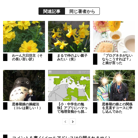
関連記事
同じ著者から
わーん六日坊主（そ
まるで仲のよい親子
「ブログネタがない
の長い言い訳）
みたい（笑）
ならこうすれば？」
と娘が言った
思春期娘の操縦法
【小・中学生の勉
思春期の娘との関係
（コレは新しい！）
強】アプリにハマっ
を見直すコースに申
て地理音痴から脱...
し込んでみた
コメントを書く(メールアドレスは公開されません)