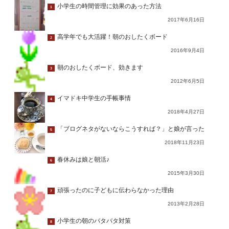
小学生の時間管理に効果のあった方法
1
2017年6月16日
高学年でも大活躍！朝のおしたくボード
2
2016年9月4日
朝のおしたくボード、効きます
3
2012年6月5日
イマドキ中学生の手帳事情
4
2018年4月27日
「ブログネタがないならこうすれば？」と娘が言った
5
2018年11月23日
春休みは娘と朝活♪
6
2015年3月30日
頑張ったのに子どもに伝わらなかった理由
7
2013年2月28日
小学生の朝のバタバタ対策
8