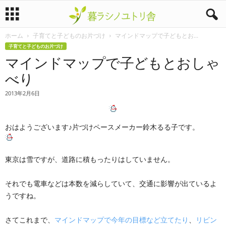
ホーム
子育てと子どものお片づけ
マインドマップで子どもとお...
暮
子育てと子どものお片づけ
マインドマップで子どもとおしゃ
ラ
べり
シ
2013年2月6日
ノ
おはようございます♪片づけペースメーカー鈴木るる子です。
ユ
ト
東京は雪ですが、道路に積もったりはしていません。
リ
それでも電車などは本数を減らしていて、交通に影響が出ているよ
舎
うですね。
さてこれまで、
マインドマップで今年の目標など立てたり
、
リビン