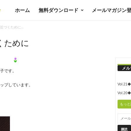
ホーム
無料ダウンロード
メールマガジン
暮
づくために...
ラ
くために
シ
メル
子です。
ノ
Vol.
をアップしています。
）
ユ
Vol.
もっと
ト