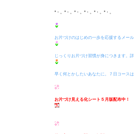
*・。*・。*・。*・。*・。*・。
お片づけのはじめの一歩を応援するメール
じっくりお片づけ習慣が身につきます。詳
早く何とかしたいあなたに。７日コースは
お片づけ見える化シート５月版配布中！