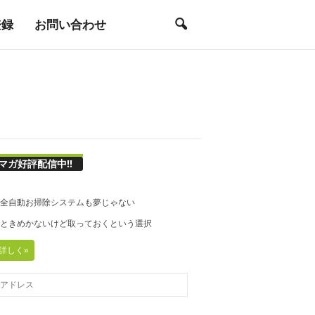
登録
お問い合わせ
マガ好評配信中!!
21◆全自動お掃除システムも夢じゃない
20◆ときめかないけど取っておくという選択
詳しく»