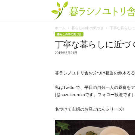
ホーム
暮らしの中の気づき
丁寧な暮らしに近
暮らしの中の気づき
丁寧な暮らしに近づ
2015年5月21日
暮ラシノユトリ舎お片づけ担当の鈴木るる
私はTwitterで、平日の自分一人の昼食
(@suzukirurukoです。フォロー歓迎です
名づけて主婦のお昼ごはんシリーズ♪