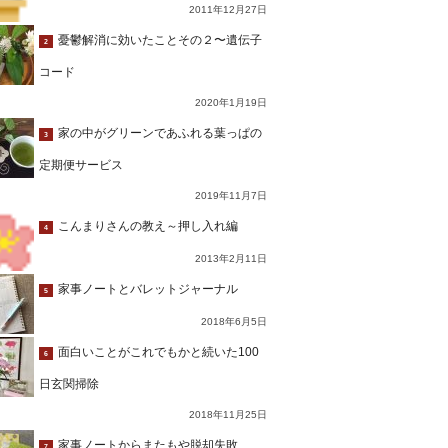
2011年12月27日
憂鬱解消に効いたことその２〜遺伝子
2
コード
2020年1月19日
家の中がグリーンであふれる葉っぱの
3
定期便サービス
2019年11月7日
こんまりさんの教え～押し入れ編
4
2013年2月11日
家事ノートとバレットジャーナル
5
2018年6月5日
面白いことがこれでもかと続いた100
6
日玄関掃除
2018年11月25日
家事ノートからまたもや脱却失敗…
7