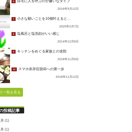
自宅に人を呼ぶのが嫌いなタイプ
6
2016年5月12日
小さな願いごとを10個叶えると…
7
2020年2月7日
塩風呂と塩洗顔がいい感じ
8
2014年12月9日
キッチンをめぐる家族との攻防
9
2018年11月9日
スマホ依存症脱却への第一歩
10
2018年11月12日
リ一覧を見る
の投稿記事
9月
(1)
6月
(1)