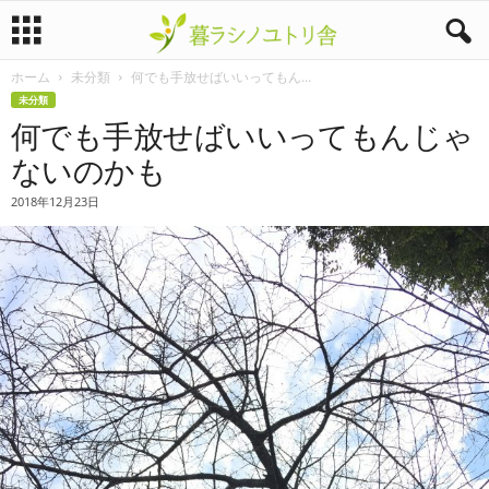
ホーム
未分類
何でも手放せばいいってもん...
暮
未分類
何でも手放せばいいってもんじゃ
ラ
ないのかも
シ
2018年12月23日
ノ
ユ
ト
リ
舎