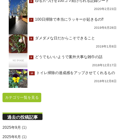
ゆる片づけを100コマ続けられる記録シート
6
2020年2月23日
100日掃除で本当にラッキーが起きるの⁇
7
2019年6月28日
ダメダメな日だからこそできること
8
2019年1月8日
どうでもいいようで案外大事な雑巾の話
9
2018年12月17日
トイレ掃除の達成感をアップさせてくれるもの
10
2018年12月8日
カテゴリ一覧を見る
過去の投稿記事
2025年9月
(1)
2025年6月
(1)