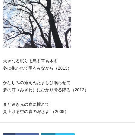
大きなる眠りよ鳥も草も木も
冬に抱かれて明るみながら（2013）
かなしみの癒えぬたましひ眠らせて
夢の汀（みぎわ）にひかり降る降る（2012）
まだ遠き光の春に憧れて
見上げる空の青の深さよ （2009）