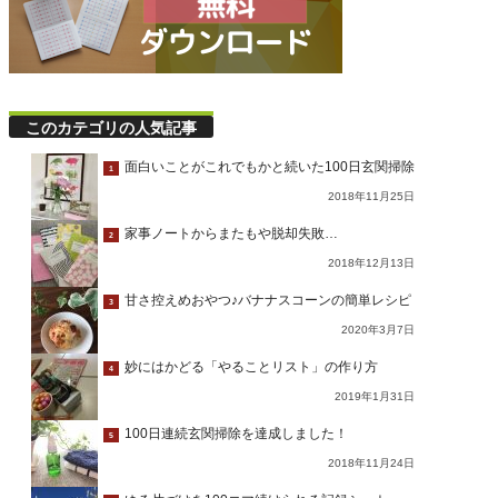
このカテゴリの人気記事
面白いことがこれでもかと続いた100日玄関掃除
1
2018年11月25日
家事ノートからまたもや脱却失敗…
2
2018年12月13日
甘さ控えめおやつ♪バナナスコーンの簡単レシピ
3
2020年3月7日
妙にはかどる「やることリスト」の作り方
4
2019年1月31日
100日連続玄関掃除を達成しました！
5
2018年11月24日