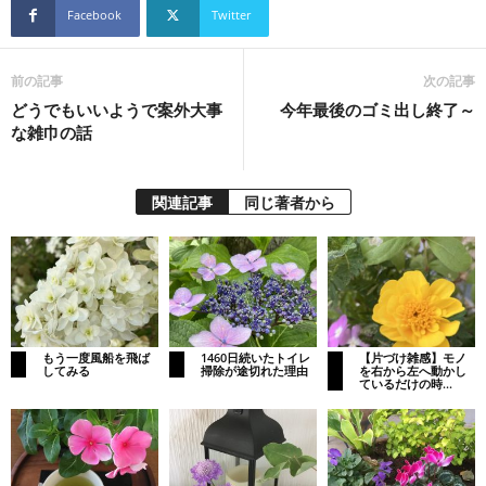
Facebook
Twitter
前の記事
次の記事
どうでもいいようで案外大事
今年最後のゴミ出し終了～
な雑巾の話
関連記事
同じ著者から
もう一度風船を飛ば
1460日続いたトイレ
【片づけ雑感】モノ
してみる
掃除が途切れた理由
を右から左へ動かし
ているだけの時...