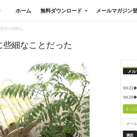
ホーム
無料ダウンロード
メールマガジン
暮
外に些細な...
ラ
に些細なことだった
シ
メル
ノ
Vol.
ユ
Vol.
もっと
ト