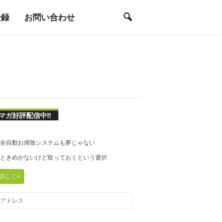
登録
お問い合わせ
マガ好評配信中!!
21◆全自動お掃除システムも夢じゃない
20◆ときめかないけど取っておくという選択
詳しく»