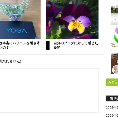
は本当にパソコンを引き寄
自分のブログに対して感じた
たの？
疑問
開されません)
カテゴ
過去
2025年
2025年