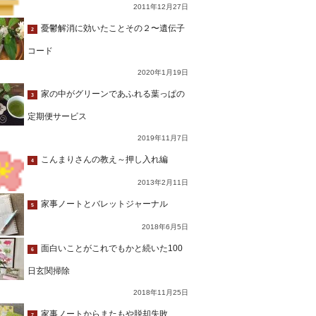
2011年12月27日
憂鬱解消に効いたことその２〜遺伝子
2
コード
2020年1月19日
家の中がグリーンであふれる葉っぱの
3
定期便サービス
2019年11月7日
こんまりさんの教え～押し入れ編
4
2013年2月11日
家事ノートとバレットジャーナル
5
2018年6月5日
面白いことがこれでもかと続いた100
6
日玄関掃除
2018年11月25日
家事ノートからまたもや脱却失敗…
7