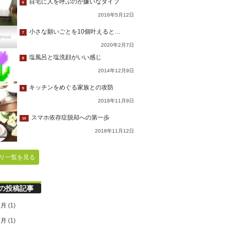
自宅に人を呼ぶのが嫌いなタイプ
6
2016年5月12日
小さな願いごとを10個叶えると…
7
2020年2月7日
塩風呂と塩洗顔がいい感じ
8
2014年12月9日
キッチンをめぐる家族との攻防
9
2018年11月9日
スマホ依存症脱却への第一歩
10
2018年11月12日
リ一覧を見る
の投稿記事
9月
(1)
6月
(1)