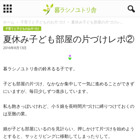
ホーム
子育てと子どものお片づけ
夏休み子ども部屋の片づけレ...
暮
子育てと子どものお片づけ
夏休み子ども部屋の片づけレポ②
ラ
2016年8月13日
シ
ノ
暮ラシノユトリ舎の鈴木るる子です。
ユ
子ども部屋の片づけ、なかなか集中して一気に進めることができず
にいますが、毎日少しずつ進歩しています。
ト
私も飽きっぽいけれど、小５娘を長時間片づけに縛りつけておくの
リ
は至難の業。
舎
娘が子ども部屋にいるのを見計らい、押しかけて片づけを始めよう
とすると、サッとリビングに移動してしまったりして。