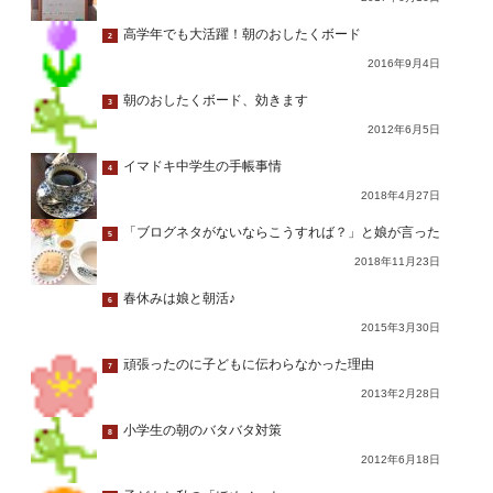
高学年でも大活躍！朝のおしたくボード
2
2016年9月4日
朝のおしたくボード、効きます
3
2012年6月5日
イマドキ中学生の手帳事情
4
2018年4月27日
「ブログネタがないならこうすれば？」と娘が言った
5
2018年11月23日
春休みは娘と朝活♪
6
2015年3月30日
頑張ったのに子どもに伝わらなかった理由
7
2013年2月28日
小学生の朝のバタバタ対策
8
2012年6月18日