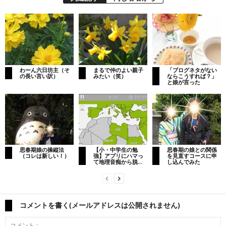
わーん六日坊主（そ
まるで仲のよい親子
「ブログネタがない
の長い言い訳）
みたい（笑）
ならこうすれば？」
と娘が言った
思春期娘の操縦法
【小・中学生の勉
思春期の娘との関係
（コレは新しい！）
強】アプリにハマっ
を見直すコースに申
て地理音痴から脱...
し込んでみた
コメントを書く(メールアドレスは公開されません)