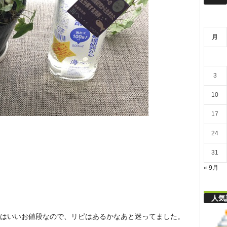
リ
月
舎
3
10
17
24
31
« 9月
人気
はいいお値段なので、リピはあるかなあと迷ってました。