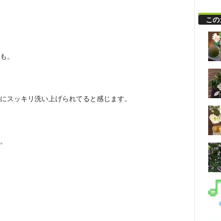
この
も。
にスッキリ洗い上げられてると感じます。
。