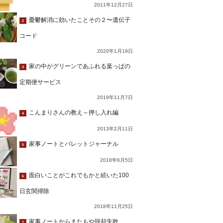
2011年12月27日
憂鬱解消に効いたことその２〜遺伝子
2
コード
2020年1月19日
家の中がグリーンであふれる葉っぱの
3
定期便サービス
2019年11月7日
こんまりさんの教え～押し入れ編
4
2013年2月11日
家事ノートとバレットジャーナル
5
2018年6月5日
面白いことがこれでもかと続いた100
6
日玄関掃除
2018年11月25日
家事ノートからまたもや脱却失敗…
7