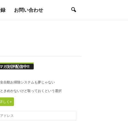
登録
お問い合わせ
マガ好評配信中!!
21◆全自動お掃除システムも夢じゃない
20◆ときめかないけど取っておくという選択
詳しく»