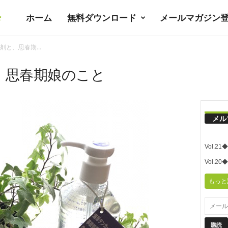
ホーム
無料ダウンロード
メールマガジン
暮
と、思春期...
ラ
、思春期娘のこと
シ
メル
ノ
Vol.
ユ
Vol.
もっと
ト