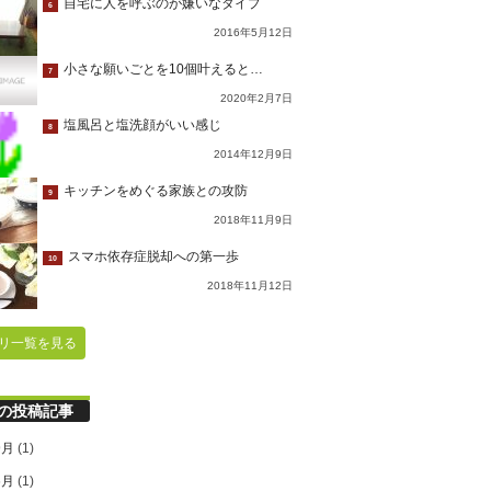
自宅に人を呼ぶのが嫌いなタイプ
6
2016年5月12日
小さな願いごとを10個叶えると…
7
2020年2月7日
塩風呂と塩洗顔がいい感じ
8
2014年12月9日
キッチンをめぐる家族との攻防
9
2018年11月9日
スマホ依存症脱却への第一歩
10
2018年11月12日
リ一覧を見る
の投稿記事
9月
(1)
6月
(1)