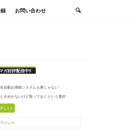
登録
お問い合わせ
マガ好評配信中!!
21◆全自動お掃除システムも夢じゃない
20◆ときめかないけど取っておくという選択
詳しく»