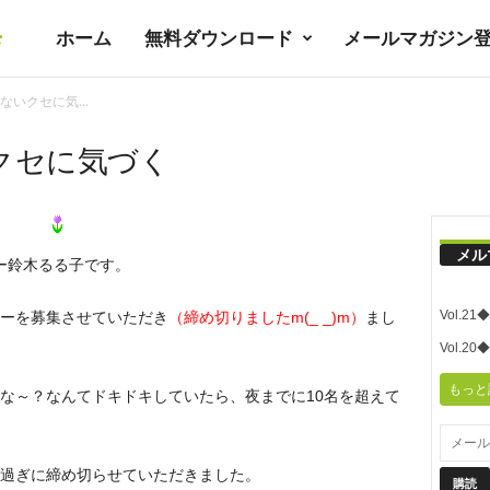
ホーム
無料ダウンロード
メールマガジン
暮
いクセに気...
ラ
クセに気づく
シ
メル
ー鈴木るる子です。
ノ
Vol.
ーを募集させていただき
（締め切りましたm(_ _)m）
まし
ユ
Vol.
もっと
な～？なんてドキドキしていたら、夜までに10名を超えて
ト
過ぎに締め切らせていただきました。