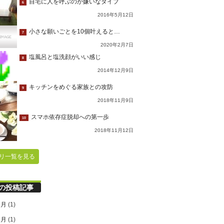
自宅に人を呼ぶのが嫌いなタイプ
6
2016年5月12日
小さな願いごとを10個叶えると…
7
2020年2月7日
塩風呂と塩洗顔がいい感じ
8
2014年12月9日
キッチンをめぐる家族との攻防
9
2018年11月9日
スマホ依存症脱却への第一歩
10
2018年11月12日
リ一覧を見る
の投稿記事
9月
(1)
6月
(1)