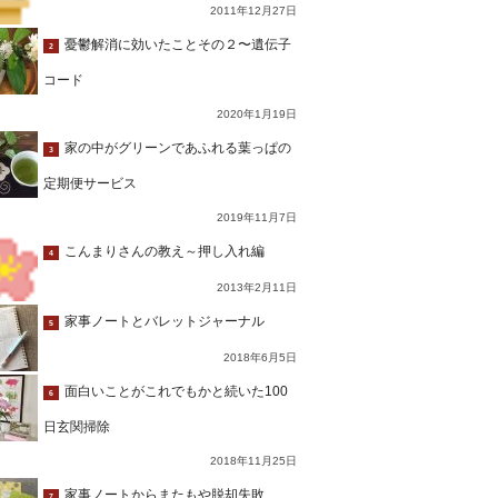
2011年12月27日
憂鬱解消に効いたことその２〜遺伝子
2
コード
2020年1月19日
家の中がグリーンであふれる葉っぱの
3
定期便サービス
2019年11月7日
こんまりさんの教え～押し入れ編
4
2013年2月11日
家事ノートとバレットジャーナル
5
2018年6月5日
面白いことがこれでもかと続いた100
6
日玄関掃除
2018年11月25日
家事ノートからまたもや脱却失敗…
7