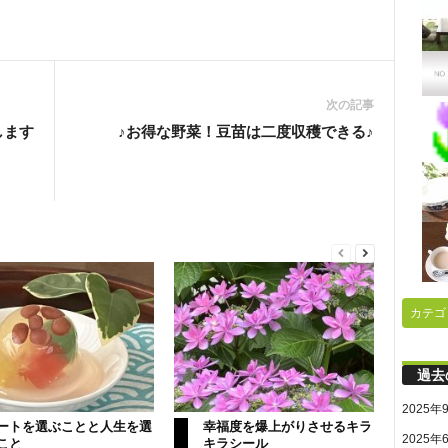
次の記事
します
♪お得な野菜！豆苗は二度収穫できる♪
カテゴ
過去
2025年
ートを選ぶことと人生を選
幸福度を爆上がりさせるキラ
2025年
こと
キラシール