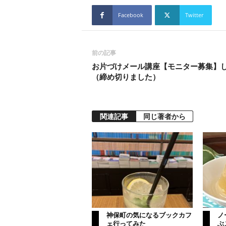
Facebook
Twitter
前の記事
お片づけメール講座【モニター募集】
（締め切りました）
関連記事
同じ著者から
神保町の気になるブックカフ
ノ
ェ行ってみた
ぶ