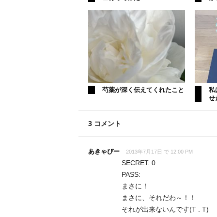
芍薬が深く伝えてくれたこと
私
せ
3 コメント
あきゃぴー
2013年7月17日 で 12:00 PM
SECRET: 0
PASS:
まさに！
まさに、それだわ～！！
それが出来ないんです(T . T)