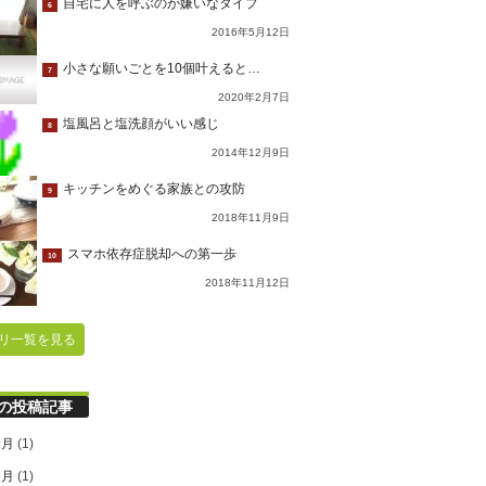
自宅に人を呼ぶのが嫌いなタイプ
6
2016年5月12日
小さな願いごとを10個叶えると…
7
2020年2月7日
塩風呂と塩洗顔がいい感じ
8
2014年12月9日
キッチンをめぐる家族との攻防
9
2018年11月9日
スマホ依存症脱却への第一歩
10
2018年11月12日
リ一覧を見る
の投稿記事
9月
(1)
6月
(1)