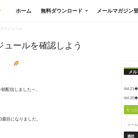
ホーム
無料ダウンロード
メールマガジン
暮
ケジュール...
ラ
ジュールを確認しよう
シ
メル
ノ
Vol.
今朝配信しました～。
ユ
Vol.
もっと
ト
30週目になりました。