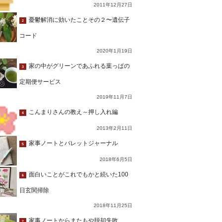
2011年12月27日
憂鬱解消に効いたことその２〜遺伝子
2
コード
2020年1月19日
家の中がグリーンであふれる葉っぱの
3
定期便サービス
2019年11月7日
こんまりさんの教え～押し入れ編
4
2013年2月11日
家事ノートとバレットジャーナル
5
2018年6月5日
面白いことがこれでもかと続いた100
6
日玄関掃除
2018年11月25日
家事ノートからまたもや脱却失敗…
7