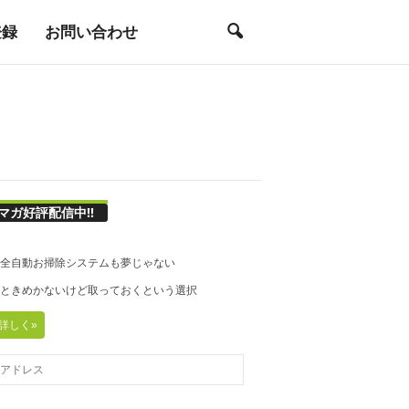
登録
お問い合わせ
マガ好評配信中!!
21◆全自動お掃除システムも夢じゃない
20◆ときめかないけど取っておくという選択
詳しく»