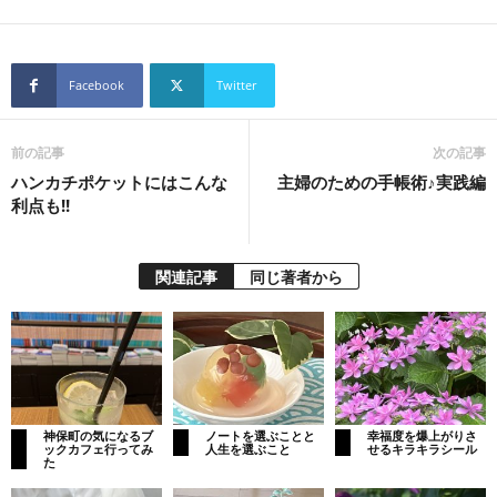
Facebook
Twitter
前の記事
次の記事
ハンカチポケットにはこんな
主婦のための手帳術♪実践編
利点も!!
関連記事
同じ著者から
神保町の気になるブ
ノートを選ぶことと
幸福度を爆上がりさ
ックカフェ行ってみ
人生を選ぶこと
せるキラキラシール
た