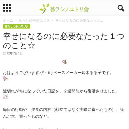
ホーム
暮らしの中の気づき
幸せになるのに必要なたった...
暮
暮らしの中の気づき
幸せになるのに必要なたった１つ
ラ
のこと☆
シ
2012年7月1日
ノ
おはようございます♪片づけペースメーカー鈴木るる子です。
ユ
ト
途切れがちになっていた日記を、２週間前から復活させました。
リ
毎日の行動や、夕食の内容（献立ではなく実際に食べたもの）、読
舎
んだ本、買ったものなど。