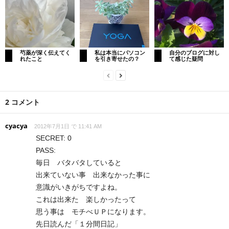
芍薬が深く伝えてく
私は本当にパソコン
自分のブログに対し
れたこと
を引き寄せたの？
て感じた疑問
2 コメント
cyacya
2012年7月1日 で 11:41 AM
SECRET: 0
PASS:
毎日 バタバタしていると
出来ていない事 出来なかった事に
意識がいきがちですよね。
これは出来た 楽しかったって
思う事は モチべＵＰになります。
先日読んだ「１分間日記」