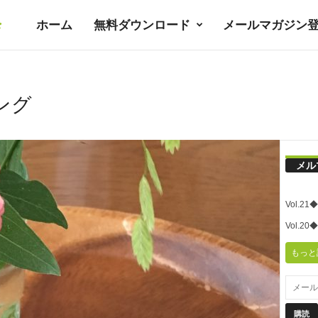
ホーム
無料ダウンロード
メールマガジン
暮
ラ
ング
シ
メル
ノ
Vol.
ユ
Vol.
もっと
ト