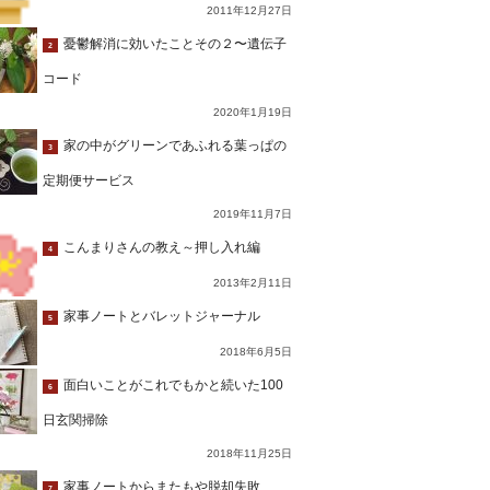
2011年12月27日
憂鬱解消に効いたことその２〜遺伝子
2
コード
2020年1月19日
家の中がグリーンであふれる葉っぱの
3
定期便サービス
2019年11月7日
こんまりさんの教え～押し入れ編
4
2013年2月11日
家事ノートとバレットジャーナル
5
2018年6月5日
面白いことがこれでもかと続いた100
6
日玄関掃除
2018年11月25日
家事ノートからまたもや脱却失敗…
7