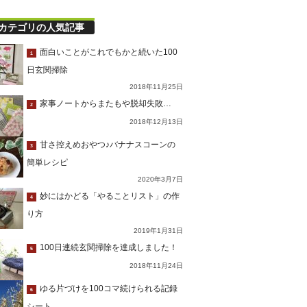
カテゴリの人気記事
面白いことがこれでもかと続いた100
1
日玄関掃除
2018年11月25日
家事ノートからまたもや脱却失敗…
2
2018年12月13日
甘さ控えめおやつ♪バナナスコーンの
3
簡単レシピ
2020年3月7日
妙にはかどる「やることリスト」の作
4
り方
2019年1月31日
100日連続玄関掃除を達成しました！
5
2018年11月24日
ゆる片づけを100コマ続けられる記録
6
シート