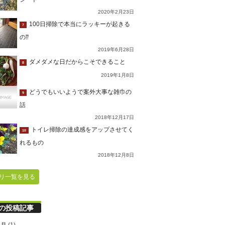
2020年2月23日
100日掃除で本当にラッキーが起きる
7
の⁇
2019年6月28日
ダメダメな日だからこそできること
8
2019年1月8日
どうでもいいようで案外大事な雑巾の
9
話
2018年12月17日
トイレ掃除の達成感をアップさせてく
10
れるもの
2018年12月8日
リ一覧を見る
の投稿記事
9月
(1)