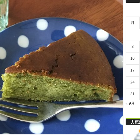
リ
月
舎
3
10
17
24
31
« 9月
人気