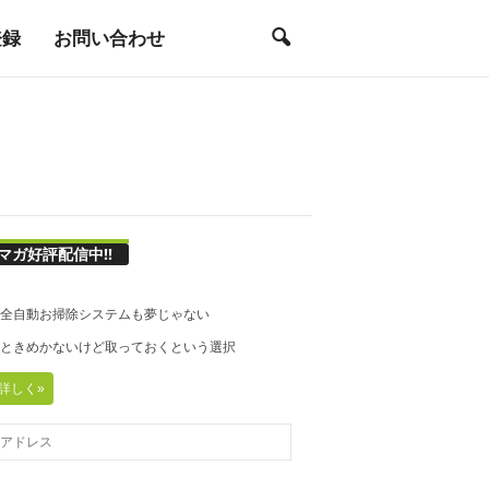
登録
お問い合わせ
マガ好評配信中!!
21◆全自動お掃除システムも夢じゃない
20◆ときめかないけど取っておくという選択
詳しく»