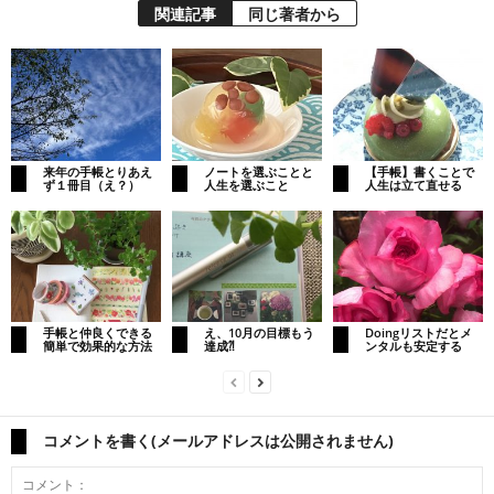
関連記事
同じ著者から
来年の手帳とりあえ
ノートを選ぶことと
【手帳】書くことで
ず１冊目（え？）
人生を選ぶこと
人生は立て直せる
手帳と仲良くできる
え、10月の目標もう
Doingリストだとメ
簡単で効果的な方法
達成⁈
ンタルも安定する
コメントを書く(メールアドレスは公開されません)