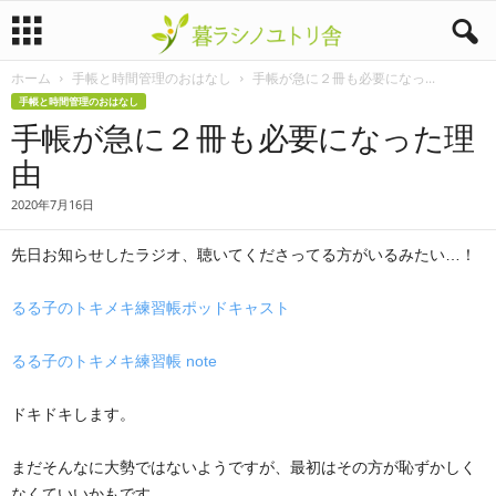
ホーム
手帳と時間管理のおはなし
手帳が急に２冊も必要になっ...
暮
手帳と時間管理のおはなし
手帳が急に２冊も必要になった理
ラ
由
シ
2020年7月16日
ノ
先日お知らせしたラジオ、聴いてくださってる方がいるみたい…！
ユ
るる子のトキメキ練習帳ポッドキャスト
ト
るる子のトキメキ練習帳 note
リ
ドキドキします。
舎
まだそんなに大勢ではないようですが、最初はその方が恥ずかしく
なくていいかもです。