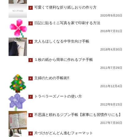
可愛くて便利な折り紙しおりの作り方
2
2020年9月20日
日記に貼るミニ写真を家で印刷する方法
3
2016年7月31日
大人もほしくなる中学生向け手帳
4
2018年4月30日
１枚の紙から簡単に作れるプチ手帳
5
2011年7月29日
主婦のための手帳術!!
6
2011年12月4日
トラベラーズノートの使い方
7
2012年9月15日
不思議と頼れるジブン手帳【家事にも習慣作りにも】
8
2017年7月30日
片づけがどんどん進むフォーマット
9