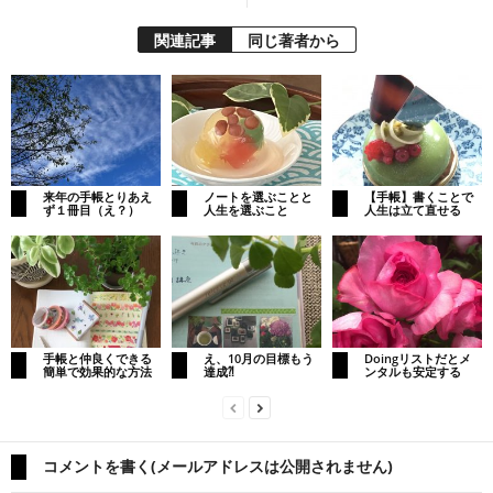
関連記事
同じ著者から
来年の手帳とりあえ
ノートを選ぶことと
【手帳】書くことで
ず１冊目（え？）
人生を選ぶこと
人生は立て直せる
手帳と仲良くできる
え、10月の目標もう
Doingリストだとメ
簡単で効果的な方法
達成⁈
ンタルも安定する
コメントを書く(メールアドレスは公開されません)