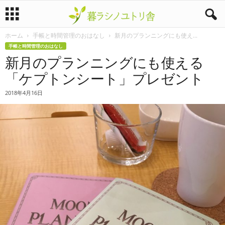
ホーム
手帳と時間管理のおはなし
新月のプランニングにも使え...
暮
手帳と時間管理のおはなし
新月のプランニングにも使える
ラ
「ケプトンシート」プレゼント
シ
2018年4月16日
ノ
ユ
ト
リ
舎