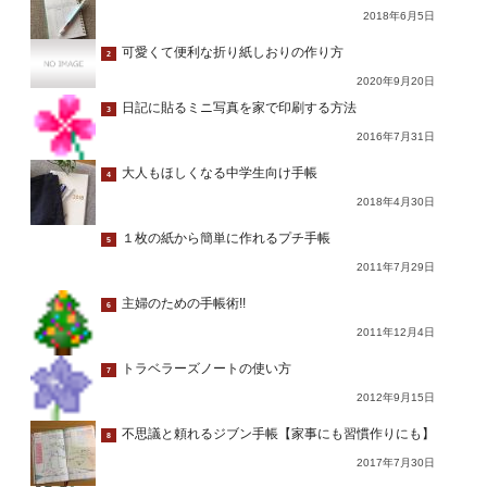
2018年6月5日
可愛くて便利な折り紙しおりの作り方
2
2020年9月20日
日記に貼るミニ写真を家で印刷する方法
3
2016年7月31日
大人もほしくなる中学生向け手帳
4
2018年4月30日
１枚の紙から簡単に作れるプチ手帳
5
2011年7月29日
主婦のための手帳術!!
6
2011年12月4日
トラベラーズノートの使い方
7
2012年9月15日
不思議と頼れるジブン手帳【家事にも習慣作りにも】
8
2017年7月30日