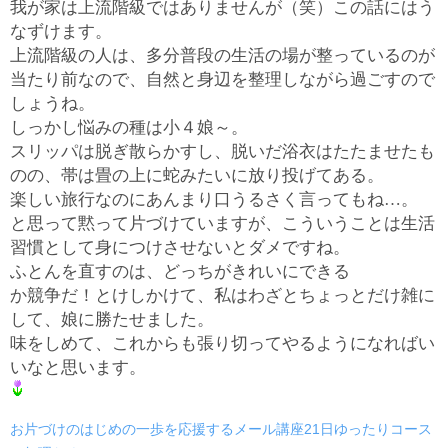
我が家は上流階級ではありませんが（笑）この話にはう
なずけます。
上流階級の人は、多分普段の生活の場が整っているのが
当たり前なので、自然と身辺を整理しながら過ごすので
しょうね。
しっかし悩みの種は小４娘～。
スリッパは脱ぎ散らかすし、脱いだ浴衣はたたませたも
のの、帯は畳の上に蛇みたいに放り投げてある。
楽しい旅行なのにあんまり口うるさく言ってもね…。
と思って黙って片づけていますが、こういうことは生活
習慣として身につけさせないとダメですね。
ふとんを直すのは、どっちがきれいにできる
か競争だ！とけしかけて、私はわざとちょっとだけ雑に
して、娘に勝たせました。
味をしめて、これからも張り切ってやるようになればい
いなと思います。
お片づけのはじめの一歩を応援するメール講座21日ゆったりコース