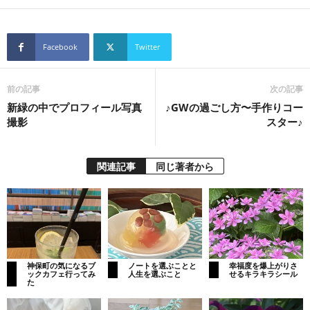
Facebook
Twitter
前の記事
次の記事
新緑の中でプロフィール写真
♪GWの過ごし方〜手作りコー
撮影
スター♪
関連記事
同じ著者から
神保町の気になるブ
ノートを選ぶことと
幸福度を爆上がりさ
ックカフェ行ってみ
人生を選ぶこと
せるキラキラシール
た