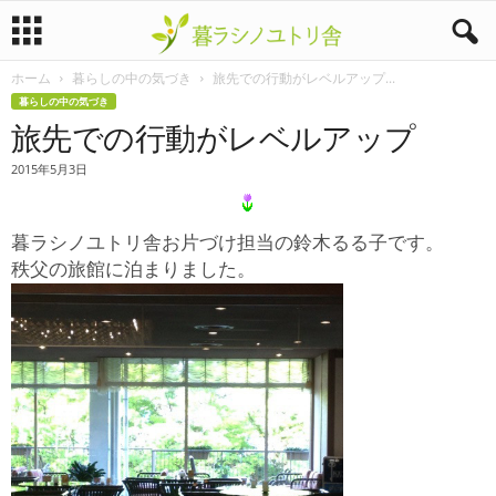
ホーム
暮らしの中の気づき
旅先での行動がレベルアップ...
暮
暮らしの中の気づき
旅先での行動がレベルアップ
ラ
2015年5月3日
シ
ノ
暮ラシノユトリ舎お片づけ担当の鈴木るる子です。
秩父の旅館に泊まりました。
ユ
ト
リ
舎