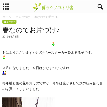
ホーム
ゆる片づけ
春なのでお片づけ♪
暮
ゆる片づけ
春なのでお片づけ♪
ラ
2012年3月3日
シ
ノ
おはようございます♪片づけペースメーカー鈴木るる子です。
ユ
３月になりました。今日はひなまつりですね。
ト
リ
毎年桃と菜の花を買うのですが、今年は魔がさして別の組み合わせ
のを買ってしまいました。
舎