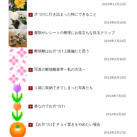
2022年11月12日
片づけに行き詰まった時にできること
3
2014年6月16日
書類やレシートの整理にお役立ちな目玉クリップ
4
2018年7月24日
断捨離はお片づけ上級編だと思う
5
2013年5月30日
写真の断捨離基準～私の方法～
6
2013年6月13日
１箱に収納できてしまった写真たち
7
2013年7月3日
春なのでお片づけ♪
8
2012年3月3日
【お片づけ】チョイ置きをやめたい場合
9
2014年2月17日