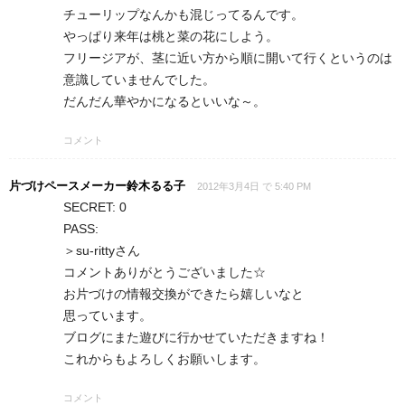
チューリップなんかも混じってるんです。
やっぱり来年は桃と菜の花にしよう。
フリージアが、茎に近い方から順に開いて行くというのは
意識していませんでした。
だんだん華やかになるといいな～。
コメント
片づけペースメーカー鈴木るる子
2012年3月4日 で 5:40 PM
SECRET: 0
PASS:
＞su-rittyさん
コメントありがとうございました☆
お片づけの情報交換ができたら嬉しいなと
思っています。
ブログにまた遊びに行かせていただきますね！
これからもよろしくお願いします。
コメント