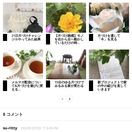
21日片づけチャレン
【片づけ雑感】モノ
片づけを通して
ジ☆やってみた結果
を右から左へ動かし
「今」を見る
ているだけの時...
メルマガ配信につい
15分のゆる片づけで
新プロジェクトで家
て&片づけを遊びに変
みるみる家が変わる
の中の綻びを直して
える...
いきます
8 コメント
su-ritty
2012年3月3日 で 5:09 PM