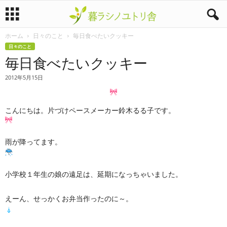
ホーム
日々のこと
毎日食べたいクッキー
暮
日々のこと
毎日食べたいクッキー
ラ
2012年5月15日
シ
ノ
こんにちは。片づけペースメーカー鈴木るる子です。
ユ
雨が降ってます。
ト
リ
小学校１年生の娘の遠足は、延期になっちゃいました。
舎
えーん、せっかくお弁当作ったのに～。