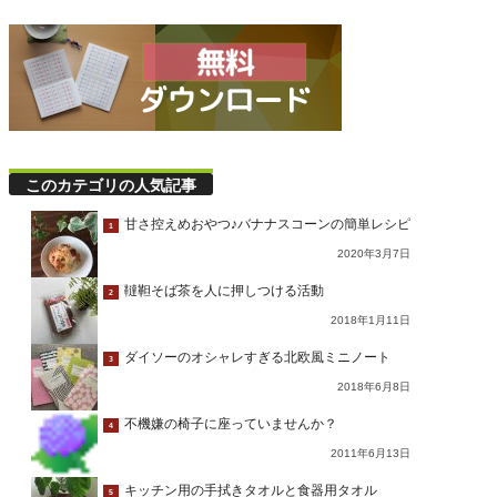
このカテゴリの人気記事
甘さ控えめおやつ♪バナナスコーンの簡単レシピ
1
2020年3月7日
韃靼そば茶を人に押しつける活動
2
2018年1月11日
ダイソーのオシャレすぎる北欧風ミニノート
3
2018年6月8日
不機嫌の椅子に座っていませんか？
4
2011年6月13日
キッチン用の手拭きタオルと食器用タオル
5