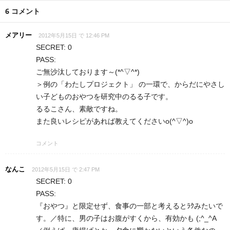
6 コメント
メアリー
2012年5月15日 で 12:46 PM
SECRET: 0
PASS:
ご無沙汰しております～(*^▽^*)
＞例の「わたしプロジェクト」 の一環で、からだにやさし
い子どものおやつを研究中のるる子です。
るるこさん、素敵ですね。
また良いレシピがあれば教えてくださいo(^▽^)o
コメント
なんこ
2012年5月15日 で 2:47 PM
SECRET: 0
PASS:
『おやつ』と限定せず、食事の一部と考えるとﾗｸみたいで
す。／特に、男の子はお腹がすくから、有効かも (;^_^A