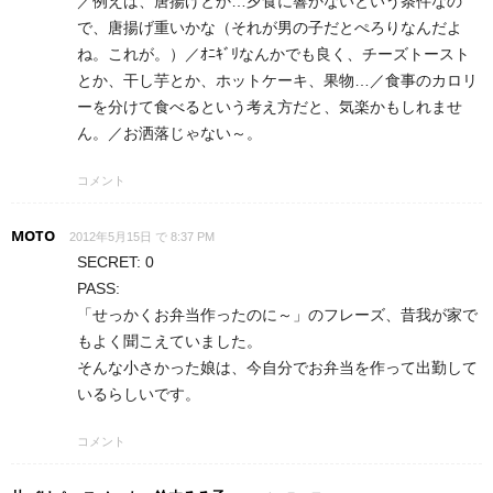
／例えば、唐揚げとか…夕食に響かないという条件なの
で、唐揚げ重いかな（それが男の子だとぺろりなんだよ
ね。これが。）／ｵﾆｷﾞﾘなんかでも良く、チーズトースト
とか、干し芋とか、ホットケーキ、果物…／食事のカロリ
ーを分けて食べるという考え方だと、気楽かもしれませ
ん。／お洒落じゃない～。
コメント
MOTO
2012年5月15日 で 8:37 PM
SECRET: 0
PASS:
「せっかくお弁当作ったのに～」のフレーズ、昔我が家で
もよく聞こえていました。
そんな小さかった娘は、今自分でお弁当を作って出勤して
いるらしいです。
コメント