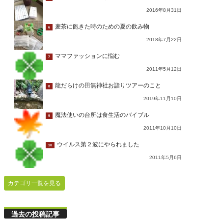
2016年8月31日
麦茶に飽きた時のための夏の飲み物
6
2018年7月22日
ママファッションに悩む
7
2011年5月12日
龍だらけの田無神社お詣りツアーのこと
8
2019年11月10日
魔法使いの台所は食生活のバイブル
9
2011年10月10日
ウイルス第２波にやられました
10
2011年5月6日
カテゴリ一覧を見る
過去の投稿記事