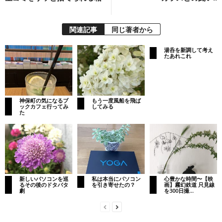
関連記事
同じ著者から
湯呑を新調して考え
たあれこれ
神保町の気になるブ
もう一度風船を飛ば
ックカフェ行ってみ
してみる
た
新しいパソコンを巡
私は本当にパソコン
心豊かな時間〜【映
るその後のドタバタ
を引き寄せたの？
画】霧幻鉄道 只見線
劇
を300日撮...