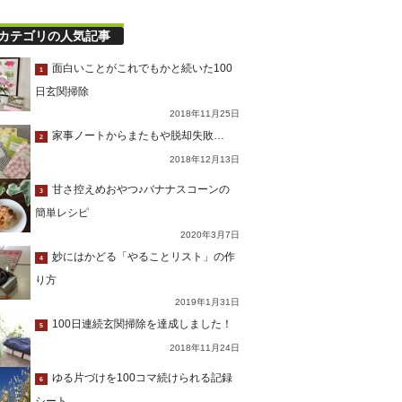
カテゴリの人気記事
面白いことがこれでもかと続いた100
1
日玄関掃除
2018年11月25日
家事ノートからまたもや脱却失敗…
2
2018年12月13日
甘さ控えめおやつ♪バナナスコーンの
3
簡単レシピ
2020年3月7日
妙にはかどる「やることリスト」の作
4
り方
2019年1月31日
100日連続玄関掃除を達成しました！
5
2018年11月24日
ゆる片づけを100コマ続けられる記録
6
シート