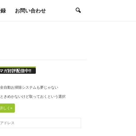
登録
お問い合わせ
マガ好評配信中!!
21◆全自動お掃除システムも夢じゃない
20◆ときめかないけど取っておくという選択
詳しく»