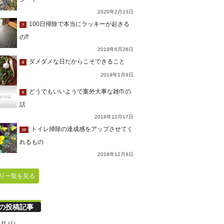
2020年2月23日
100日掃除で本当にラッキーが起きる
7
の⁇
2019年6月28日
ダメダメな日だからこそできること
8
2019年1月8日
どうでもいいようで案外大事な雑巾の
9
話
2018年12月17日
トイレ掃除の達成感をアップさせてく
10
れるもの
2018年12月8日
リ一覧を見る
の投稿記事
9月
(1)