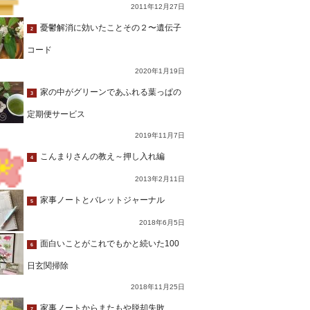
2011年12月27日
憂鬱解消に効いたことその２〜遺伝子
2
コード
2020年1月19日
家の中がグリーンであふれる葉っぱの
3
定期便サービス
2019年11月7日
こんまりさんの教え～押し入れ編
4
2013年2月11日
家事ノートとバレットジャーナル
5
2018年6月5日
面白いことがこれでもかと続いた100
6
日玄関掃除
2018年11月25日
家事ノートからまたもや脱却失敗…
7