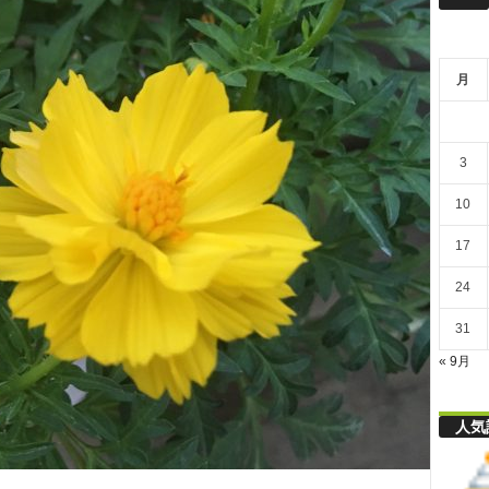
リ
月
舎
3
10
17
24
31
« 9月
人気