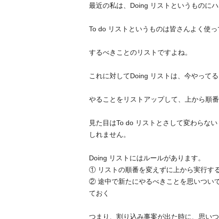
最近の私は、Doing リストというものに
To do リストというものは皆さんよく
するべきことのリストですよね。
これに対してDoing リストは、今やって
やることをリストアップして、上から順番
見た目はTo do リストとさして変わら
しれません。
Doing リストにはルールがあります。
① リストの順番を変えずに上から実行す
② 途中で新たにやるべきことを思いついても
ておく
つまり、割り込み事案が出た時に、思いつ