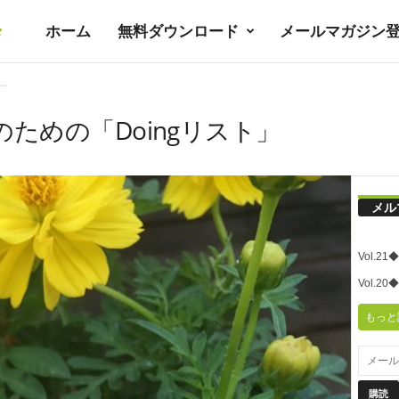
ホーム
無料ダウンロード
メールマガジン
暮
.
ラ
ための「Doingリスト」
シ
メル
ノ
Vol.
ユ
Vol.
もっと
ト