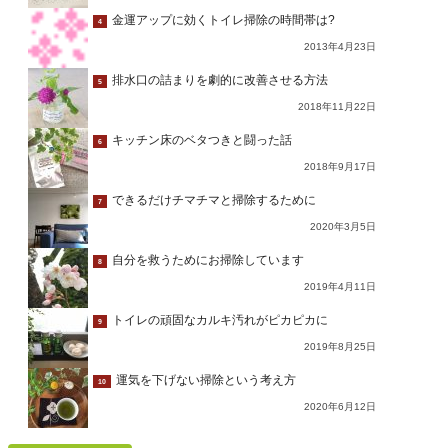
金運アップに効くトイレ掃除の時間帯は?
4
2013年4月23日
排水口の詰まりを劇的に改善させる方法
5
2018年11月22日
キッチン床のベタつきと闘った話
6
2018年9月17日
できるだけチマチマと掃除するために
7
2020年3月5日
自分を救うためにお掃除しています
8
2019年4月11日
トイレの頑固なカルキ汚れがピカピカに
9
2019年8月25日
運気を下げない掃除という考え方
10
2020年6月12日