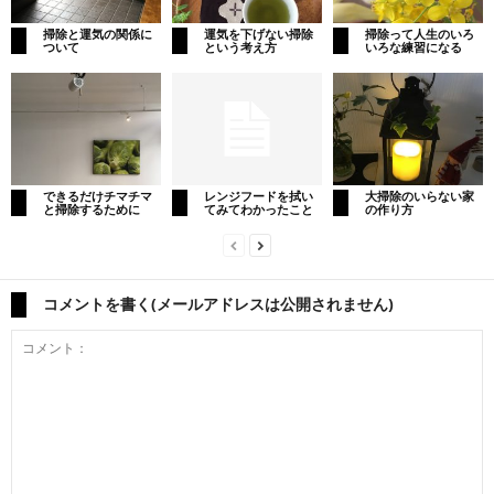
掃除と運気の関係に
運気を下げない掃除
掃除って人生のいろ
ついて
という考え方
いろな練習になる
できるだけチマチマ
レンジフードを拭い
大掃除のいらない家
と掃除するために
てみてわかったこと
の作り方
コメントを書く(メールアドレスは公開されません)