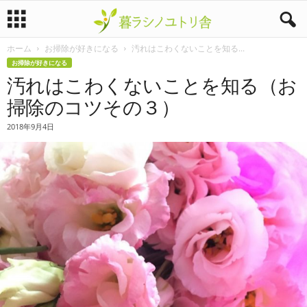
ホーム
お掃除が好きになる
汚れはこわくないことを知る...
暮
お掃除が好きになる
汚れはこわくないことを知る（お
ラ
掃除のコツその３）
シ
2018年9月4日
ノ
ユ
ト
リ
舎