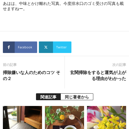
あはは、中味とかけ離れた写真。
今度排水口のゴミ受けの写真も載
せますねー。
Facebook
Twitter
前の記事
次の記事
掃除嫌いな人のためのコツ そ
玄関掃除をすると運気が上が
の２
る理由がわかった
関連記事
同じ著者から