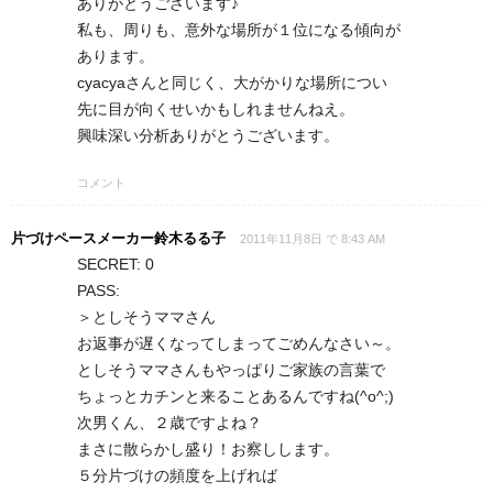
ありがとうございます♪
私も、周りも、意外な場所が１位になる傾向が
あります。
cyacyaさんと同じく、大がかりな場所につい
先に目が向くせいかもしれませんねえ。
興味深い分析ありがとうございます。
コメント
片づけペースメーカー鈴木るる子
2011年11月8日 で 8:43 AM
SECRET: 0
PASS:
＞としそうママさん
お返事が遅くなってしまってごめんなさい～。
としそうママさんもやっぱりご家族の言葉で
ちょっとカチンと来ることあるんですね(^o^;)
次男くん、２歳ですよね？
まさに散らかし盛り！お察しします。
５分片づけの頻度を上げれば