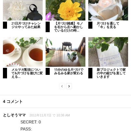
21日片づけチャレン
【片づけ雑感】モノ
片づけを通して
ジ☆やってみた結果
を右から左へ動かし
「今」を見る
ているだけの時...
メルマガ配信につい
15分のゆる片づけで
新プロジェクトで家
て&片づけを遊びに変
みるみる家が変わる
の中の綻びを直して
える...
いきます
4 コメント
としそうママ
2011年11月7日 で 10:36 AM
SECRET: 0
PASS: