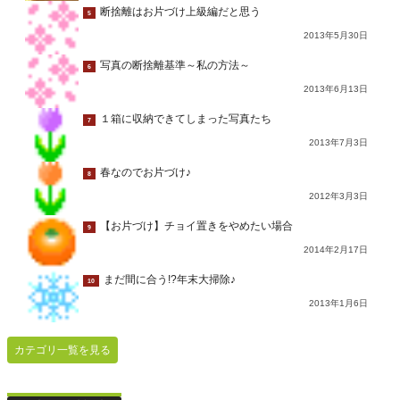
断捨離はお片づけ上級編だと思う
5
2013年5月30日
写真の断捨離基準～私の方法～
6
2013年6月13日
１箱に収納できてしまった写真たち
7
2013年7月3日
春なのでお片づけ♪
8
2012年3月3日
【お片づけ】チョイ置きをやめたい場合
9
2014年2月17日
まだ間に合う!?年末大掃除♪
10
2013年1月6日
カテゴリ一覧を見る