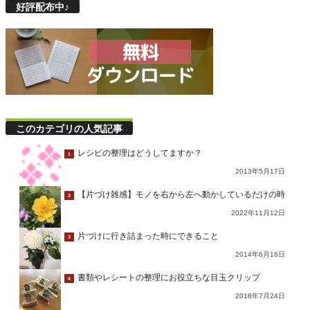
好評配布中♪
このカテゴリの人気記事
レシピの整理はどうしてますか？
1
2013年5月17日
【片づけ雑感】モノを右から左へ動かしているだけの時
2
2022年11月12日
片づけに行き詰まった時にできること
3
2014年6月16日
書類やレシートの整理にお役立ちな目玉クリップ
4
2018年7月24日