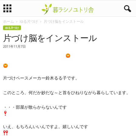
ホーム
ゆる片づけ
片づけ脳をインストール
暮
ゆる片づけ
片づけ脳をインストール
ラ
2011年11月7日
シ
ノ
ユ
片づけペースメーカー鈴木るる子です。
ト
このところ、何だか妙だな～と首をひねりながら暮らしています。
リ
・・・部屋が散らからないんです
舎
いえ、もちろんいいんですよ。嬉しいんです