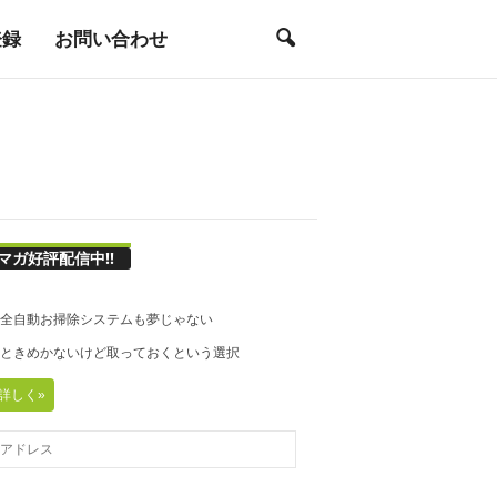
登録
お問い合わせ
マガ好評配信中!!
21◆全自動お掃除システムも夢じゃない
20◆ときめかないけど取っておくという選択
詳しく»