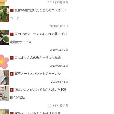
2011年12月27日
憂鬱解消に効いたことその２〜遺伝子
2
コード
2020年1月19日
家の中がグリーンであふれる葉っぱの
3
定期便サービス
2019年11月7日
こんまりさんの教え～押し入れ編
4
2013年2月11日
家事ノートとバレットジャーナル
5
2018年6月5日
面白いことがこれでもかと続いた100
6
日玄関掃除
2018年11月25日
家事ノートからまたもや脱却失敗…
7