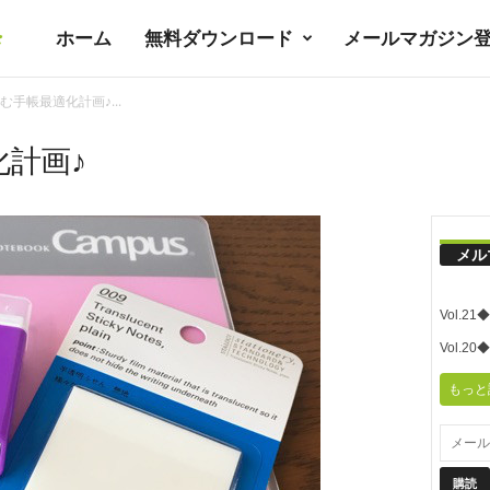
ホーム
無料ダウンロード
メールマガジン
暮
む手帳最適化計画♪...
ラ
計画♪
シ
メル
ノ
Vol.
ユ
Vol.
もっと
ト