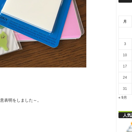
リ
月
舎
3
10
17
24
31
« 9月
意表明をしました～。
人気