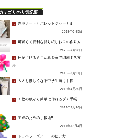
カテゴリの人気記事
家事ノートとバレットジャーナル
1
2018年6月5日
可愛くて便利な折り紙しおりの作り方
2
2020年9月20日
日記に貼るミニ写真を家で印刷する方
3
法
2016年7月31日
大人もほしくなる中学生向け手帳
4
2018年4月30日
１枚の紙から簡単に作れるプチ手帳
5
2011年7月29日
主婦のための手帳術!!
6
2011年12月4日
トラベラーズノートの使い方
7