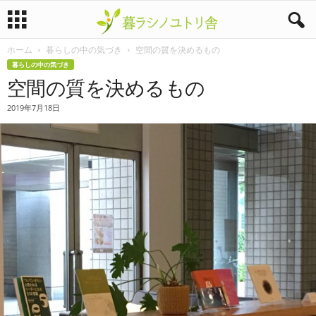
ホーム
暮らしの中の気づき
空間の質を決めるもの
暮
暮らしの中の気づき
空間の質を決めるもの
ラ
2019年7月18日
シ
ノ
ユ
ト
リ
舎