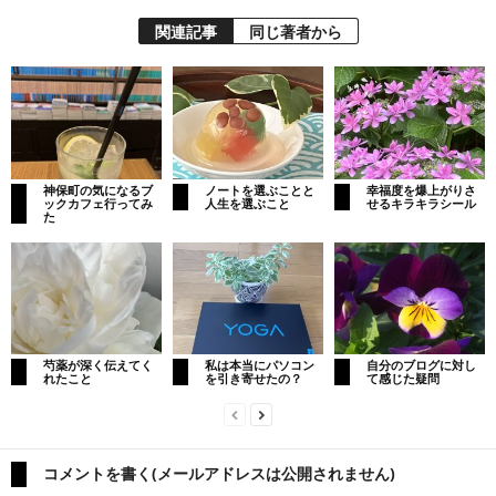
関連記事
同じ著者から
神保町の気になるブ
ノートを選ぶことと
幸福度を爆上がりさ
ックカフェ行ってみ
人生を選ぶこと
せるキラキラシール
た
芍薬が深く伝えてく
私は本当にパソコン
自分のブログに対し
れたこと
を引き寄せたの？
て感じた疑問
コメントを書く(メールアドレスは公開されません)