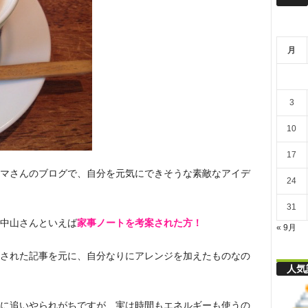
リ
月
舎
3
10
17
マさんのブログで、自分を元気にできそうな素敵なアイデ
24
31
中山さんといえば
家事ノートを考案された方！
« 9月
された記事を元に、自分なりにアレンジを加えたものなの
人気
に追いやられがちですが、実は時間もエネルギーも使うの