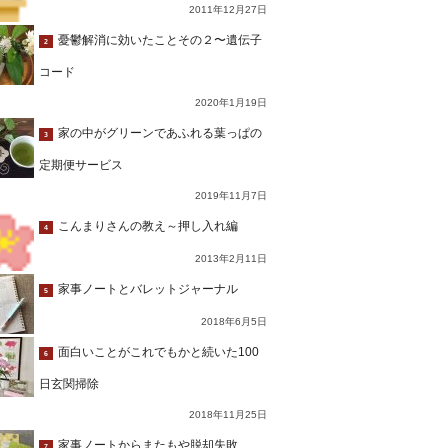
2011年12月27日
憂鬱解消に効いたことその２〜遺伝子
2
コード
2020年1月19日
家の中がグリーンであふれる葉っぱの
3
定期便サービス
2019年11月7日
こんまりさんの教え～押し入れ編
4
2013年2月11日
家事ノートとバレットジャーナル
5
2018年6月5日
面白いことがこれでもかと続いた100
6
日玄関掃除
2018年11月25日
家事ノートからまたもや脱却失敗…
7