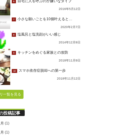
自宅に人を呼ぶのが嫌いなタイプ
6
2016年5月12日
小さな願いごとを10個叶えると…
7
2020年2月7日
塩風呂と塩洗顔がいい感じ
8
2014年12月9日
キッチンをめぐる家族との攻防
9
2018年11月9日
スマホ依存症脱却への第一歩
10
2018年11月12日
リ一覧を見る
の投稿記事
9月
(1)
6月
(1)