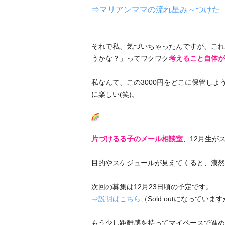
⇒マリアンママの流れ星み～つけた
それで私、気づいちゃったんですが、これ
うかな？」ってワクワク
考えること自体が
私なんて、この3000円をどこに保管しよ
に楽しい(笑)。
片づけるる子のメール相談室
、12月生が
目的やスケジュールが見えてくると、漠然
次回の募集は12月23日頃の予定です。
⇒説明はこちら
（Sold outになって
もう少し距離感を持ってマイペースで進め