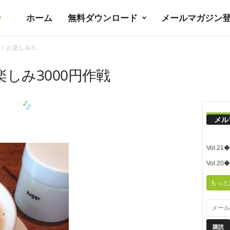
ホーム
無料ダウンロード
メールマガジン
暮
お楽しみ3...
ラ
しみ3000円作戦
シ
メル
ノ
Vol.
ユ
Vol.
もっと
ト