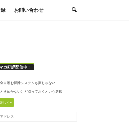
登録
お問い合わせ
マガ好評配信中!!
21◆全自動お掃除システムも夢じゃない
20◆ときめかないけど取っておくという選択
詳しく»