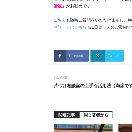
講座」
がお勧めです。
こちらも随時ご質問をいただけますし、半
⇒詳しくはこちら (
21日コースのご案内
Facebook
Twitter
前の記事
片づけ相談室の上手な活用法（満席で
関連記事
同じ著者から