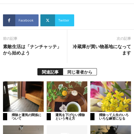
Facebook
Twitter
前の記事
次の記事
素敵生活は「ナンチャッテ」
冷蔵庫が買い物基地になって
から始めよう
ます
関連記事
同じ著者から
掃除と運気の関係に
運気を下げない掃除
掃除って人生のいろ
ついて
という考え方
いろな練習になる