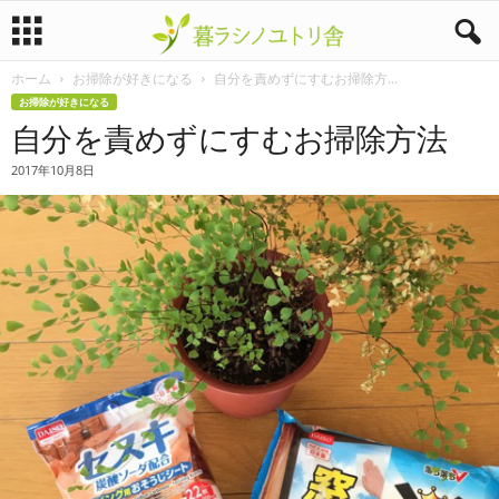
ホーム
お掃除が好きになる
自分を責めずにすむお掃除方...
暮
お掃除が好きになる
自分を責めずにすむお掃除方法
ラ
2017年10月8日
シ
ノ
ユ
ト
リ
舎