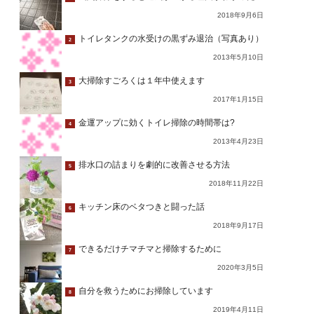
2018年9月6日
トイレタンクの水受けの黒ずみ退治（写真あり）
2
2013年5月10日
大掃除すごろくは１年中使えます
3
2017年1月15日
金運アップに効くトイレ掃除の時間帯は?
4
2013年4月23日
排水口の詰まりを劇的に改善させる方法
5
2018年11月22日
キッチン床のベタつきと闘った話
6
2018年9月17日
できるだけチマチマと掃除するために
7
2020年3月5日
自分を救うためにお掃除しています
8
2019年4月11日