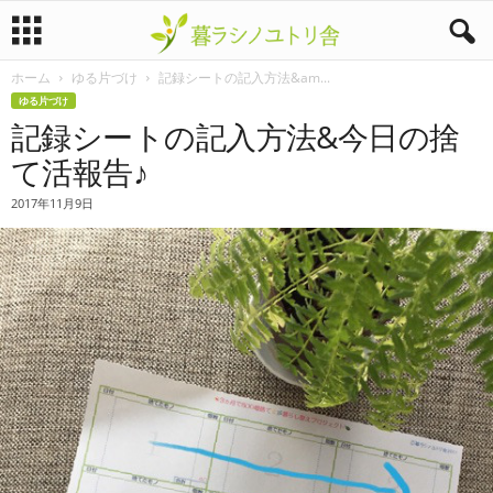
ホーム
ゆる片づけ
記録シートの記入方法&am...
暮
ゆる片づけ
記録シートの記入方法&今日の捨
ラ
て活報告♪
シ
2017年11月9日
ノ
ユ
ト
リ
舎