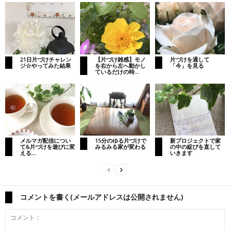
21日片づけチャレン
【片づけ雑感】モノ
片づけを通して
ジ☆やってみた結果
を右から左へ動かし
「今」を見る
ているだけの時...
メルマガ配信につい
15分のゆる片づけで
新プロジェクトで家
て&片づけを遊びに変
みるみる家が変わる
の中の綻びを直して
える...
いきます
コメントを書く(メールアドレスは公開されません)