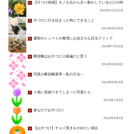
【片づけ雑感】モノを右から左へ動かしているだけの時
2
2022年11月12日
片づけに行き詰まった時にできること
3
2014年6月16日
書類やレシートの整理にお役立ちな目玉クリップ
4
2018年7月24日
断捨離はお片づけ上級編だと思う
5
2013年5月30日
写真の断捨離基準～私の方法～
6
2013年6月13日
１箱に収納できてしまった写真たち
7
2013年7月3日
春なのでお片づけ♪
8
2012年3月3日
【お片づけ】チョイ置きをやめたい場合
9