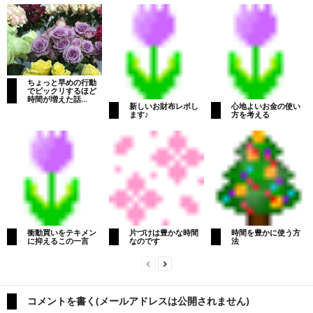
ちょっと早めの行動
でビックリするほど
時間が増えた話...
新しいお財布レポし
心地よいお金の使い
ます♪
方を考える
衝動買いをテキメン
片づけは豊かな時間
時間を豊かに使う方
に抑えるこの一言
なのです
法
コメントを書く(メールアドレスは公開されません)