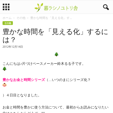
ホーム
その他
豊かな時間を「見える化」す...
暮
その他
豊かな時間を「見える化」するに
ラ
は？
シ
2012年12月14日
ノ
こんにちは♪片づけペースメーカー鈴木るる子です。
ユ
ト
豊かなお金と時間シリーズ
（…いつのまにシリーズ化？
リ
）４日目となりました。
舎
お金と時間を豊かに使う方法について、最初からお読みになりたい