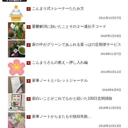
こんまり式トレーナーたたみ方
1
2011年12月27日
憂鬱解消に効いたことその２〜遺伝子コード
2
2020年1月19日
家の中がグリーンであふれる葉っぱの定期便サービス
3
2019年11月7日
こんまりさんの教え～押し入れ編
4
2013年2月11日
家事ノートとバレットジャーナル
5
2018年6月5日
面白いことがこれでもかと続いた100日玄関掃除
6
2018年11月25日
家事ノートからまたもや脱却失敗…
7
2018年12月13日