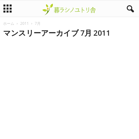
ホーム
2011
7月
暮
マンスリーアーカイブ 7月 2011
ラ
シ
ノ
ユ
ト
リ
舎