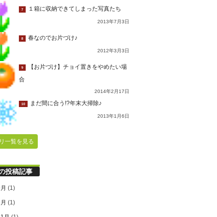
１箱に収納できてしまった写真たち
7
2013年7月3日
春なのでお片づけ♪
8
2012年3月3日
【お片づけ】チョイ置きをやめたい場
9
合
2014年2月17日
まだ間に合う!?年末大掃除♪
10
2013年1月6日
リ一覧を見る
の投稿記事
9月
(1)
6月
(1)
11月
(1)