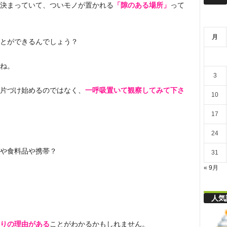
リ
決まっていて、ついモノが置かれる
「隙のある場所」
って
月
舎
とができるんでしょう？
ね。
3
片づけ始めるのではなく、
一呼吸置いて観察してみて下さ
10
17
24
や食料品や携帯？
31
« 9月
人気
りの理由がある
ことがわかるかもしれません。