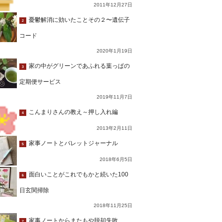
2011年12月27日
憂鬱解消に効いたことその２〜遺伝子
2
コード
2020年1月19日
家の中がグリーンであふれる葉っぱの
3
定期便サービス
2019年11月7日
こんまりさんの教え～押し入れ編
4
2013年2月11日
家事ノートとバレットジャーナル
5
2018年6月5日
面白いことがこれでもかと続いた100
6
日玄関掃除
2018年11月25日
家事ノートからまたもや脱却失敗…
7