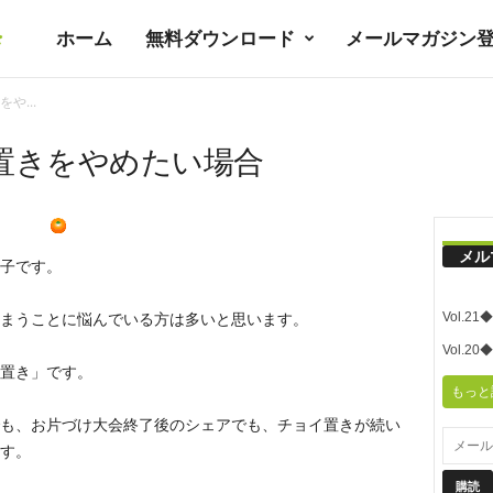
ホーム
無料ダウンロード
メールマガジン
暮
や...
ラ
置きをやめたい場合
シ
メル
子です。
ノ
Vol.
まうことに悩んでいる方は多いと思います。
ユ
Vol.
置き」です。
もっと
ト
も、お片づけ大会終了後のシェアでも、チョイ置きが続い
す。