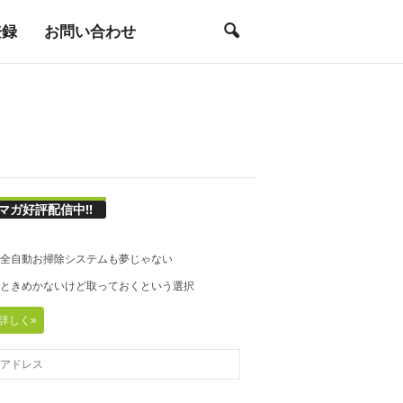
登録
お問い合わせ
マガ好評配信中!!
21◆全自動お掃除システムも夢じゃない
20◆ときめかないけど取っておくという選択
詳しく»