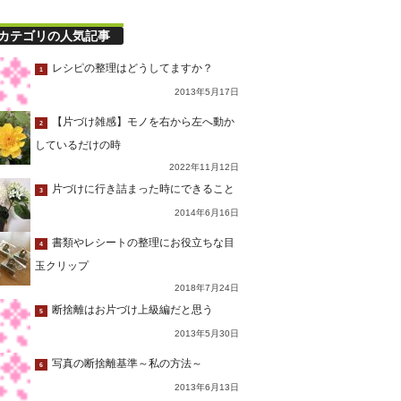
カテゴリの人気記事
レシピの整理はどうしてますか？
1
2013年5月17日
【片づけ雑感】モノを右から左へ動か
2
しているだけの時
2022年11月12日
片づけに行き詰まった時にできること
3
2014年6月16日
書類やレシートの整理にお役立ちな目
4
玉クリップ
2018年7月24日
断捨離はお片づけ上級編だと思う
5
2013年5月30日
写真の断捨離基準～私の方法～
6
2013年6月13日