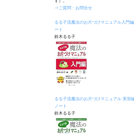
す）。
⇒ご質問・お問合せ
るる子流魔法のお片づけマニュアル入門編
ート
鈴木るる子
るる子流魔法のお片づけマニュアル 実習
ノート
鈴木るる子