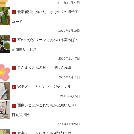
2011年12月27日
憂鬱解消に効いたことその２〜遺伝子
2
コード
2020年1月19日
家の中がグリーンであふれる葉っぱの
3
定期便サービス
2019年11月7日
こんまりさんの教え～押し入れ編
4
2013年2月11日
家事ノートとバレットジャーナル
5
2018年6月5日
面白いことがこれでもかと続いた100
6
日玄関掃除
2018年11月25日
家事ノートからまたもや脱却失敗…
7