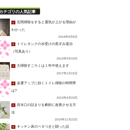
カテゴリの人気記事
玄関掃除をすると運気が上がる理由が
1
わかった
2018年9月6日
トイレタンクの水受けの黒ずみ退治
2
（写真あり）
2013年5月10日
大掃除すごろくは１年中使えます
3
2017年1月15日
金運アップに効くトイレ掃除の時間帯
4
は?
2013年4月23日
排水口の詰まりを劇的に改善させる方
5
法
2018年11月22日
キッチン床のベタつきと闘った話
6