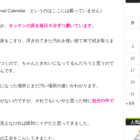
リ
ional Calendar というのはここには載っていません）
月
舎
が、
キッチンの床を毎日５分ずつ磨いています。
床をこすり、浮き出てきた汚れを使い捨て布で拭き取りま
3
10
つくので、ちゃんときれいになってるんだろうと思うので
17
んです。
24
になった場所とまだ汚い場所の違いがわかります。
31
がないのですが、それでもいいやと思った時に
自分の中で
« 9月
人気
見えなければ絶対にイヤだと思ってきました。
の工夫をこらしてきました。