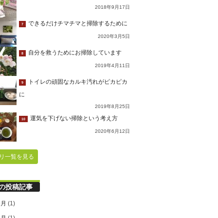
2018年9月17日
できるだけチマチマと掃除するために
7
2020年3月5日
自分を救うためにお掃除しています
8
2019年4月11日
トイレの頑固なカルキ汚れがピカピカ
9
に
2019年8月25日
運気を下げない掃除という考え方
10
2020年6月12日
リ一覧を見る
の投稿記事
9月
(1)
6月
(1)