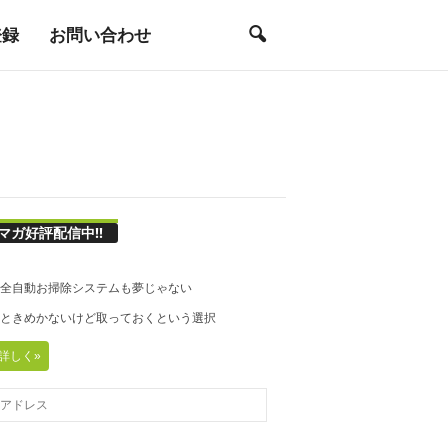
登録
お問い合わせ
マガ好評配信中!!
21◆全自動お掃除システムも夢じゃない
20◆ときめかないけど取っておくという選択
詳しく»