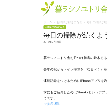
ホーム
お掃除が好きになる
毎日の掃除が続く
お掃除が好きになる
毎日の掃除が続くよ
2015年2月10日
暮ラシノユトリ舎お片づけ担当の鈴木るる
去年の秋からトイレ掃除を（なるべく）毎
連続記録をつけるためにiPhoneアプリ
前にもご紹介したのはStreaksという
うです。
⇒参考URL