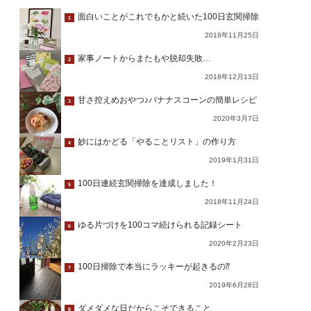
面白いことがこれでもかと続いた100日玄関掃除
1
2018年11月25日
家事ノートからまたもや脱却失敗…
2
2018年12月13日
甘さ控えめおやつ♪バナナスコーンの簡単レシピ
3
2020年3月7日
妙にはかどる「やることリスト」の作り方
4
2019年1月31日
100日連続玄関掃除を達成しました！
5
2018年11月24日
ゆる片づけを100コマ続けられる記録シート
6
2020年2月23日
100日掃除で本当にラッキーが起きるの⁇
7
2019年6月28日
ダメダメな日だからこそできること
8