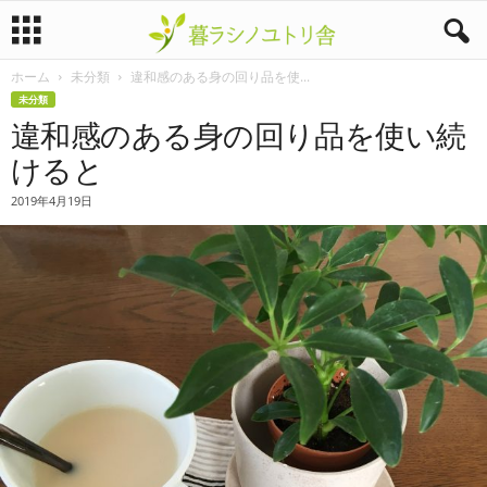
ホーム
未分類
違和感のある身の回り品を使...
暮
未分類
違和感のある身の回り品を使い続
ラ
けると
シ
2019年4月19日
ノ
ユ
ト
リ
舎