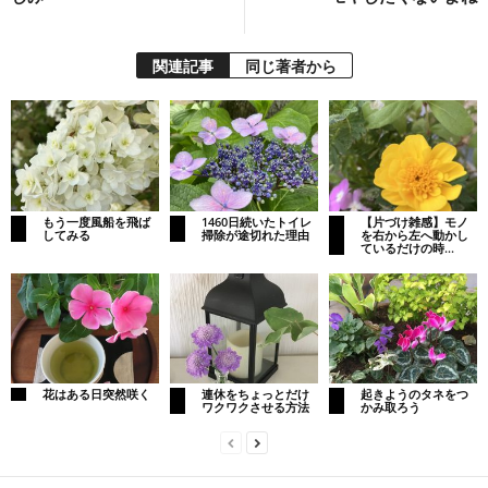
関連記事
同じ著者から
もう一度風船を飛ば
1460日続いたトイレ
【片づけ雑感】モノ
してみる
掃除が途切れた理由
を右から左へ動かし
ているだけの時...
花はある日突然咲く
連休をちょっとだけ
起きようのタネをつ
ワクワクさせる方法
かみ取ろう