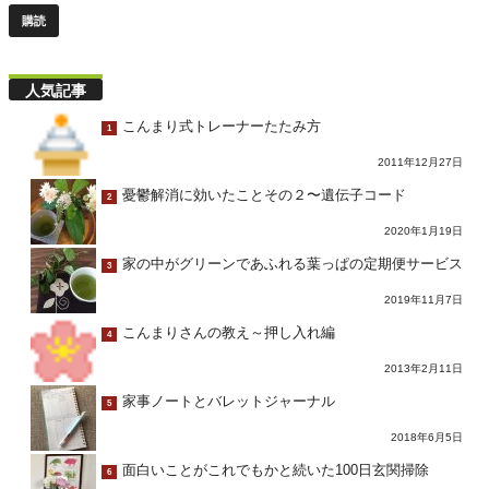
人気記事
こんまり式トレーナーたたみ方
1
2011年12月27日
憂鬱解消に効いたことその２〜遺伝子コード
2
2020年1月19日
家の中がグリーンであふれる葉っぱの定期便サービス
3
2019年11月7日
こんまりさんの教え～押し入れ編
4
2013年2月11日
家事ノートとバレットジャーナル
5
2018年6月5日
面白いことがこれでもかと続いた100日玄関掃除
6