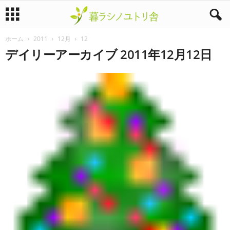
ホーム
2011
12月
12
暮
デイリーアーカイブ 2011年12月12日
ラ
シ
ノ
ユ
ト
リ
舎