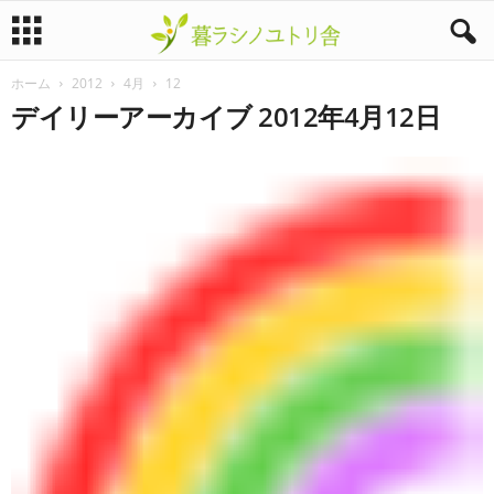
ホーム
2012
4月
12
暮
デイリーアーカイブ 2012年4月12日
ラ
シ
ノ
ユ
ト
リ
舎