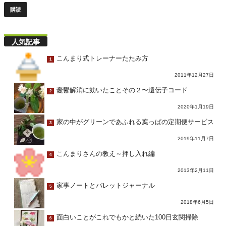
人気記事
こんまり式トレーナーたたみ方
1
2011年12月27日
憂鬱解消に効いたことその２〜遺伝子コード
2
2020年1月19日
家の中がグリーンであふれる葉っぱの定期便サービス
3
2019年11月7日
こんまりさんの教え～押し入れ編
4
2013年2月11日
家事ノートとバレットジャーナル
5
2018年6月5日
面白いことがこれでもかと続いた100日玄関掃除
6