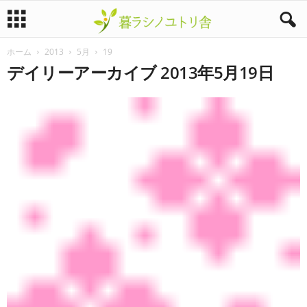
ホーム
2013
5月
19
暮
デイリーアーカイブ 2013年5月19日
ラ
シ
ノ
ユ
ト
リ
舎